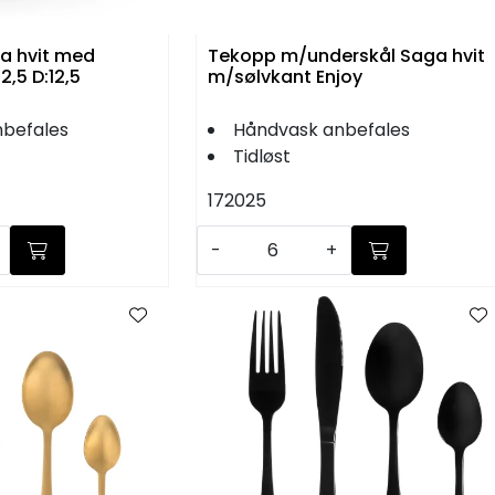
a hvit med
Tekopp m/underskål Saga hvit
:8 B:12,5 D:12,5
m/sølvkant Enjoy
befales
Håndvask anbefales
Tidløst
172025
-
+