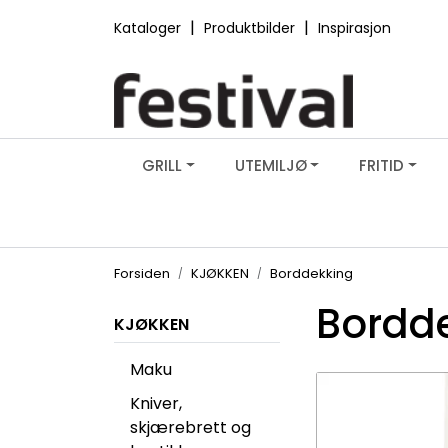
Skip to main content
|
|
Kataloger
Produktbilder
Inspirasjon
GRILL
UTEMILJØ
FRITID
Forsiden
KJØKKEN
Borddekking
Bordd
KJØKKEN
Maku
Kniver,
skjærebrett og