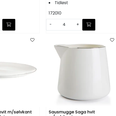
Tidløst
172010
-
+
hvit m/sølvkant
Sausmugge Saga hvit