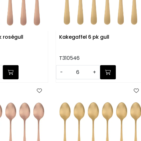
k roségull
Kakegaffel 6 pk gull
T310546
-
+