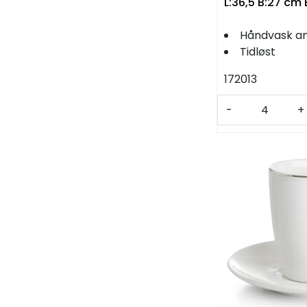
L:36,5 B:27 cm 
Håndvask an
Tidløst
172013
-
+