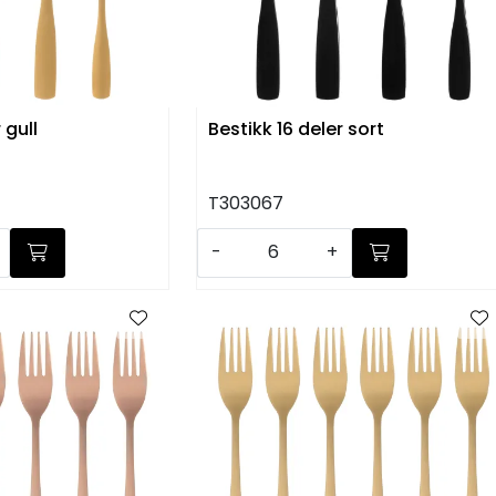
 gull
Bestikk 16 deler sort
T303067
-
+