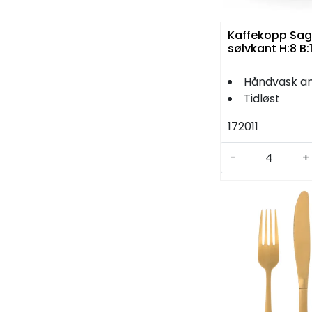
Kaffekopp Sag
sølvkant H
Håndvask an
Tidløst
172011
-
+