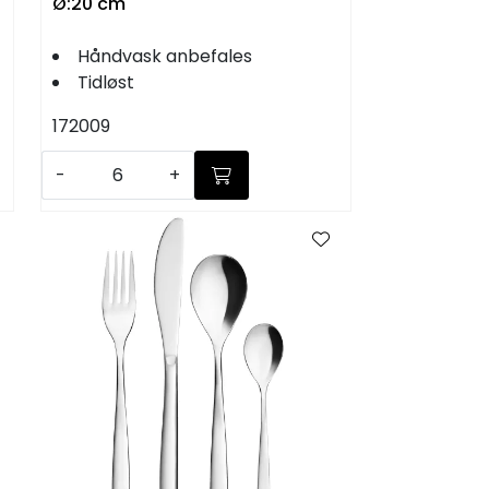
Ø:20 cm
Håndvask anbefales
Tidløst
172009
-
+