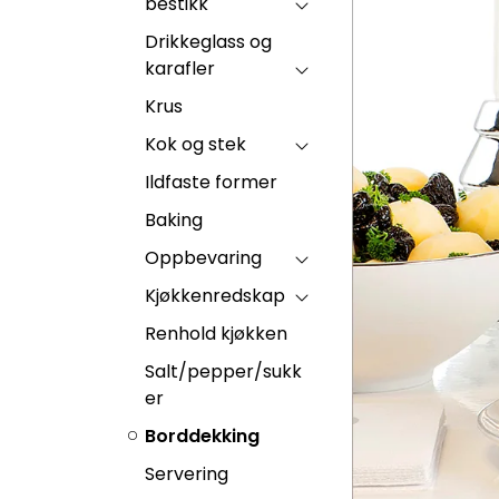
bestikk
Drikkeglass og
karafler
Krus
Kok og stek
Ildfaste former
Baking
Oppbevaring
Kjøkkenredskap
Renhold kjøkken
Salt/pepper/sukk
er
Borddekking
Servering