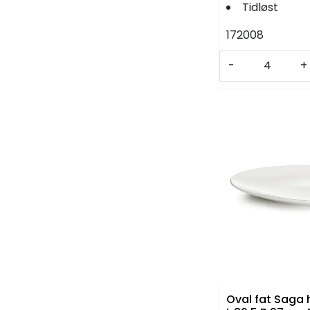
Tidløst
172008
-
+
Oval fat Saga 