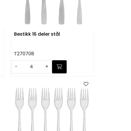
Bestikk 16 deler stål
T270708
-
+