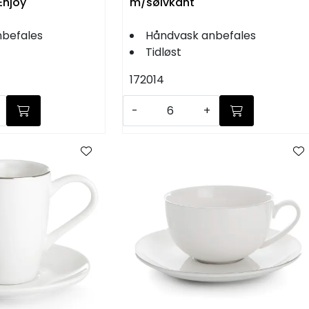
Enjoy
m/sølvkant
befales
Håndvask anbefales
Tidløst
172014
-
+