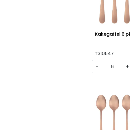
Kakegaffel 6 p
T310547
-
+