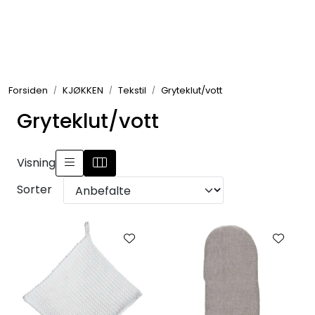
Skip to main content
GRILL
Forsiden
KJØKKEN
Tekstil
Gryteklut/vott
UTEMILJØ
Gryteklut/vott
FRITID
Visning
VERKTØY
Sorter
HJEM
INTERIØR
TEKSTIL