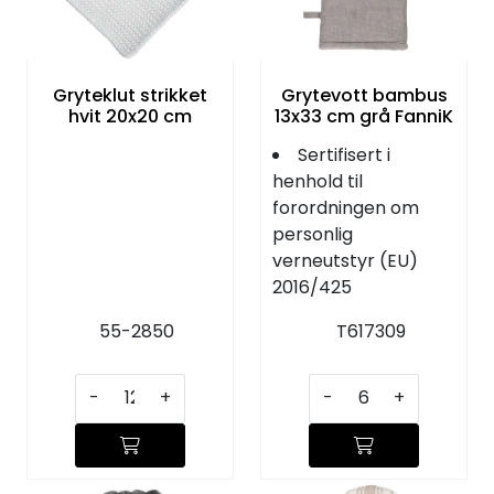
KJØKKEN
MØBLER
Gryteklut strikket
Grytevott bambus
hvit 20x20 cm
13x33 cm grå FanniK
GAVESETT
Sertifisert i
henhold til
ACCESSORIES
forordningen om
personlig
verneutstyr (EU)
JUL
2016/425
55-2850
T617309
-
+
-
+