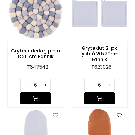
Gryteklut 2-pk
Gryteunderlag pihla
lysblå 20x20cm
Ø20 cm Fannik
FanniK
T647542
T623026
-
+
-
+