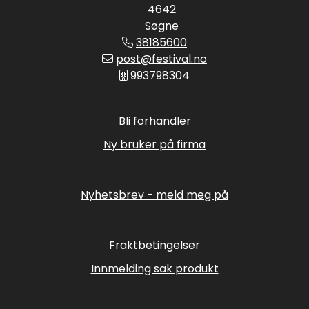
4642
Søgne
38185600
post@festival.no
993798304
Bli forhandler
Ny bruker på firma
Nyhetsbrev - meld meg på
Fraktbetingelser
Innmelding sak produkt