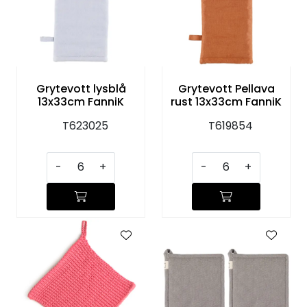
Grytevott lysblå
Grytevott Pellava
13x33cm FanniK
rust 13x33cm FanniK
T623025
T619854
-
+
-
+