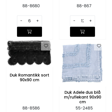
88-8680
88-867
-
+
-
+
Duk Romantikk sort
90x90 cm
Duk Adele dus blå
m/ruflekant 90x90
cm
88-8586
55-2485