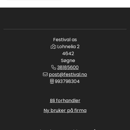
Festival as
Lohnelia 2
4642
Søgne
38185600
post@festival.no
993798304
Bli forhandler
Ny bruker på firma