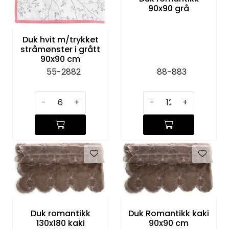
90x90 grå
KJØKKEN
MØBLER
Duk hvit m/trykket
stråmønster i grått
90x90 cm
GAVESETT
55-2882
88-883
ACCESSORIES
-
+
-
+
JUL
Duk romantikk
Duk Romantikk kaki
130x180 kaki
90x90 cm