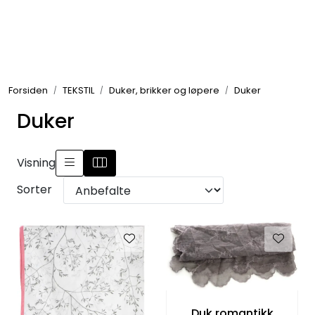
Skip to main content
GRILL
Forsiden
TEKSTIL
Duker, brikker og løpere
Duker
UTEMILJØ
Duker
FRITID
Visning
VERKTØY
Sorter
HJEM
INTERIØR
TEKSTIL
Duk romantikk