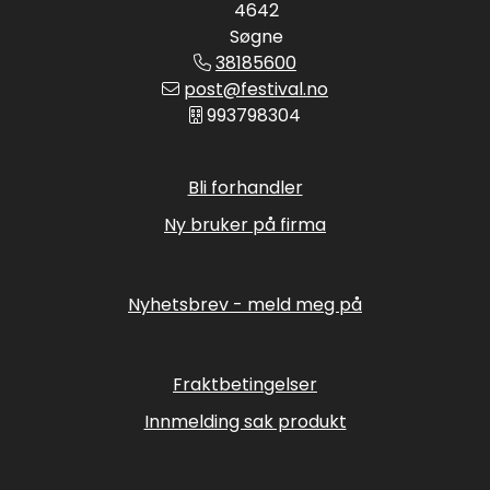
4642
Søgne
38185600
post@festival.no
993798304
Bli forhandler
Ny bruker på firma
Nyhetsbrev - meld meg på
Fraktbetingelser
Innmelding sak produkt