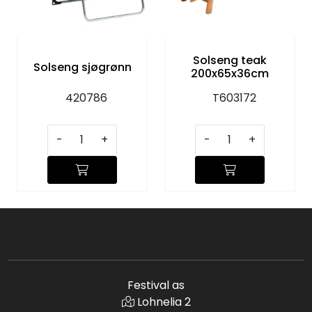
KJØKKEN
MØBLER
Solseng teak
Solseng sjøgrønn
200x65x36cm
GAVESETT
420786
T603172
ACCESSORIES
-
+
-
+
JUL
Festival as
Lohnelia 2