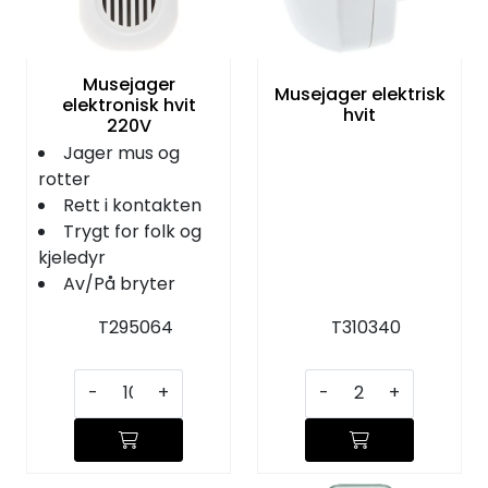
KJØKKEN
MØBLER
Musejager
Musejager elektrisk
elektronisk hvit
hvit
220V
GAVESETT
Jager mus og
rotter
ACCESSORIES
Rett i kontakten
Trygt for folk og
kjeledyr
JUL
Av/På bryter
T295064
T310340
-
+
-
+