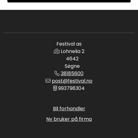
Festival as
Lohnelia 2
4642
Søgne
38185600
post@festival.no
993798304
Bli forhandler
Ny bruker på firma