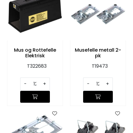
Mus og Rottefelle
Musefelle metall 2-
Elektrisk
pk
T322683
T19473
-
+
-
+