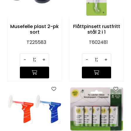
Musefelle plast 2-pk
Flåttpinsett rustfritt
sort
stål 2 i 1
T225583
T602481
-
+
-
+