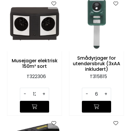
Smådyrjager for
Musejager elektrisk
utendørsbruk (3xAA
150m² sort
inkludert)
T322306
T315815
-
+
-
+