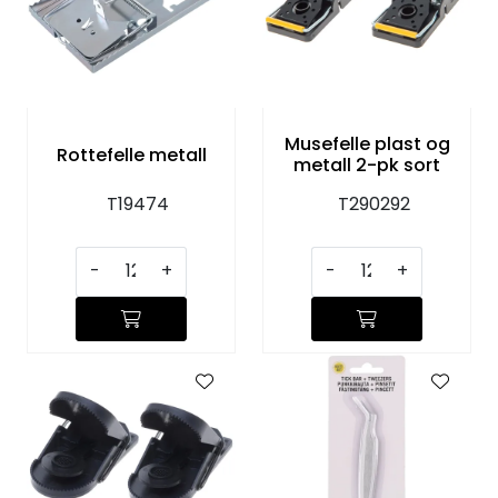
Musefelle plast og
Rottefelle metall
metall 2-pk sort
T19474
T290292
-
+
-
+