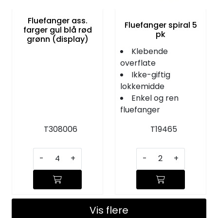
Fluefanger ass.
Fluefanger spiral 5
farger gul blå rød
pk
grønn (display)
Klebende
overflate
Ikke-giftig
lokkemidde
Enkel og ren
fluefanger
T308006
T19465
-
+
-
+
Vis flere