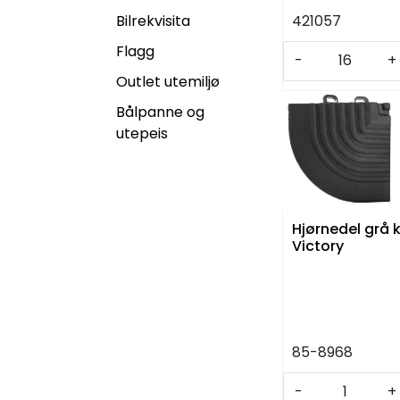
Bilrekvisita
421057
Flagg
-
+
Outlet utemiljø
Bålpanne og
utepeis
Hjørnedel grå 
Victory
85-8968
-
+