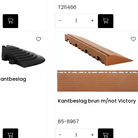
T211466
-
+
kantbeslag
Kantbeslag brun m/not Victory
85-8967
-
+