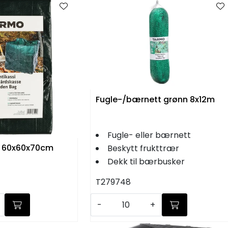
Fugle-/bærnett grønn 8x12m
Fugle- eller bærnett
n 60x60x70cm
Beskytt frukttrær
Dekk til bærbusker
T279748
-
+