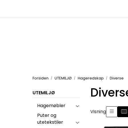
Skip to main content
|
|
Kataloger
Produktbilder
Inspirasjon
Forsiden
UTEMILJØ
Hageredskap
Diverse
Divers
UTEMILJØ
Hagemøbler
Visning
Puter og
utetekstiler