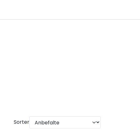
0
Infosenter
Favoritter
Logg inn
Sorter