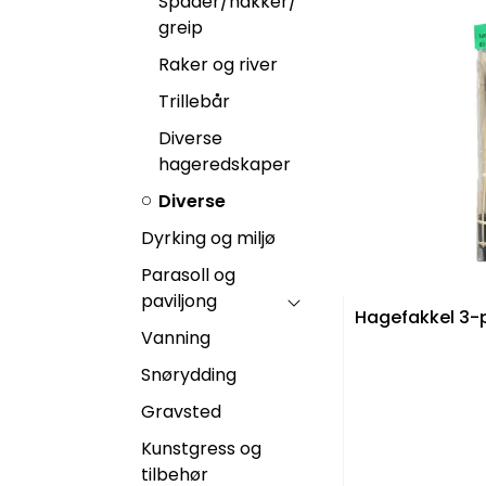
Spader/hakker/
greip
Raker og river
Trillebår
Diverse
hageredskaper
Diverse
Dyrking og miljø
Parasoll og
paviljong
Hagefakkel 3
Vanning
Snørydding
Gravsted
Kunstgress og
tilbehør