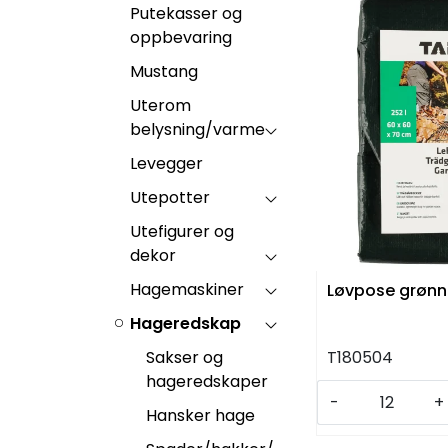
Putekasser og
oppbevaring
Mustang
Uterom
belysning/varme
Levegger
Utepotter
Utefigurer og
dekor
Hagemaskiner
Løvpose grøn
Hageredskap
Sakser og
T180504
hageredskaper
-
+
Hansker hage