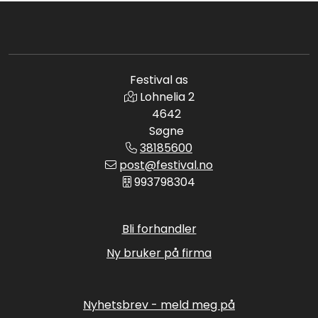
Festival as
Lohnelia 2
4642
Søgne
38185600
post@festival.no
993798304
Bli forhandler
Ny bruker på firma
Nyhetsbrev - meld meg på