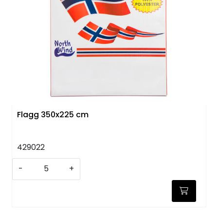
KJØKKEN
MØBLER
GAVESETT
ACCESSORIES
Flagg 350x225 cm
JUL
429022
-
+