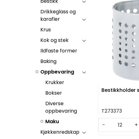
bestikk
Drikkeglass og
karafler
Krus
Kok og stek
Ildfaste former
Baking
Oppbevaring
Krukker
Bestikkholder 
Bokser
Diverse
oppbevaring
T273373
Maku
-
+
Kjøkkenredskap