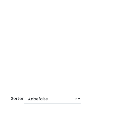
0
Infosenter
Favoritter
Logg inn
Sorter