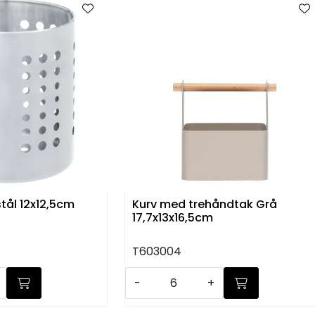
stål 12x12,5cm
Kurv med trehåndtak Grå
17,7x13x16,5cm
T603004
-
+