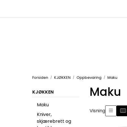
Skip to main content
|
|
Kataloger
Produktbilder
Inspirasjon
Forsiden
KJØKKEN
Oppbevaring
Maku
Maku
KJØKKEN
Maku
Visning
Kniver,
skjærebrett og