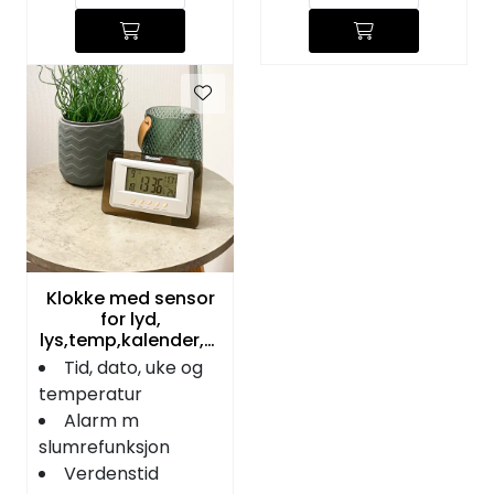
Klokke med sensor
for lyd,
lys,temp,kalender,al
arm
Tid, dato, uke og
temperatur
Alarm m
slumrefunksjon
Verdenstid