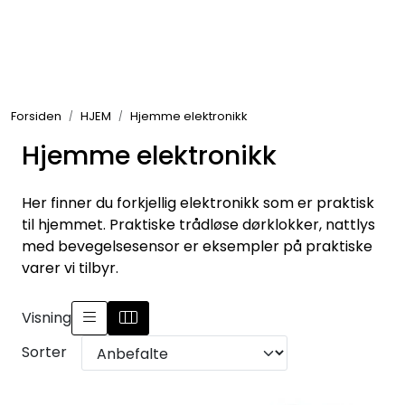
Skip to main content
GRILL
Forsiden
HJEM
Hjemme elektronikk
UTEMILJØ
Hjemme elektronikk
FRITID
Her finner du forkjellig elektronikk som er praktisk
VERKTØY
til hjemmet. Praktiske trådløse dørklokker, nattlys
med bevegelsesensor er eksempler på praktiske
varer vi tilbyr.
HJEM
Visning
INTERIØR
Sorter
TEKSTIL