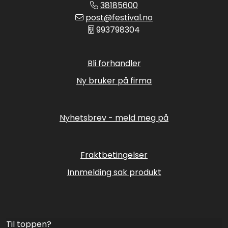
38185600
post@festival.no
993798304
Bli forhandler
Ny bruker på firma
Nyhetsbrev - meld meg på
Fraktbetingelser
Innmelding sak produkt
Til toppen?