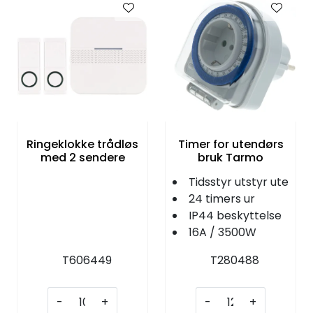
KJØKKEN
MØBLER
GAVESETT
ACCESSORIES
Ringeklokke trådløs
Timer for utendørs
med 2 sendere
bruk Tarmo
JUL
Tidsstyr utstyr ute
24 timers ur
IP44 beskyttelse
16A / 3500W
T606449
T280488
-
+
-
+