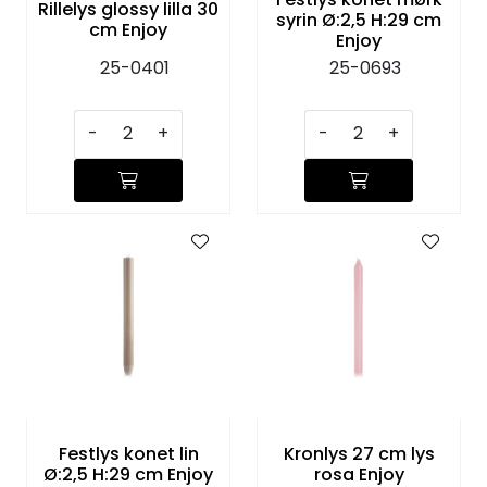
Rillelys glossy lilla 30
syrin Ø:2,5 H:29 cm
cm Enjoy
Enjoy
25-0401
25-0693
-
+
-
+
Festlys konet lin
Kronlys 27 cm lys
Ø:2,5 H:29 cm Enjoy
rosa Enjoy