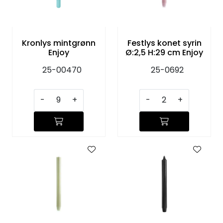
KJØKKEN
MØBLER
Kronlys mintgrønn
Festlys konet syrin
Enjoy
Ø:2,5 H:29 cm Enjoy
GAVESETT
25-00470
25-0692
ACCESSORIES
-
+
-
+
JUL