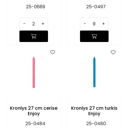
25-0689
25-0497
-
+
-
+
Kronlys 27 cm cerise
Kronlys 27 cm turkis
Enjoy
Enjoy
25-0484
25-0480