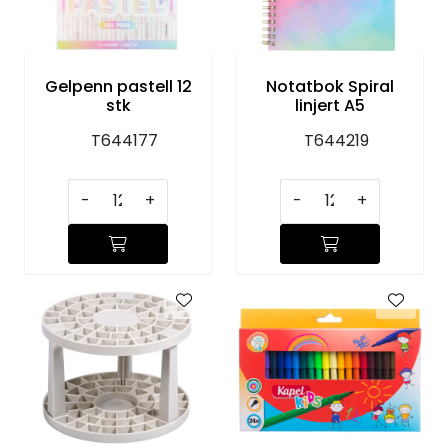
KJØKKEN
MØBLER
Gelpenn pastell 12
Notatbok Spiral
stk
linjert A5
GAVESETT
T644177
T644219
ACCESSORIES
-
+
-
+
JUL