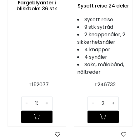
Fargeblyanter i
Sysett reise 24 deler
blikkboks 36 stk
Sysett reise
9 stk sytråd
2 knappenåler, 2
sikkerhetsnåler
4 knapper
4 synåler
Saks, målebånd,
nåltreder
T152077
T246732
-
+
-
+