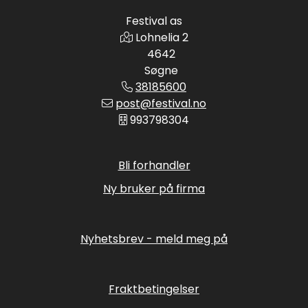
Festival as
Lohnelia 2
4642
Søgne
38185600
post@festival.no
993798304
Bli forhandler
Ny bruker på firma
Nyhetsbrev - meld meg på
Fraktbetingelser