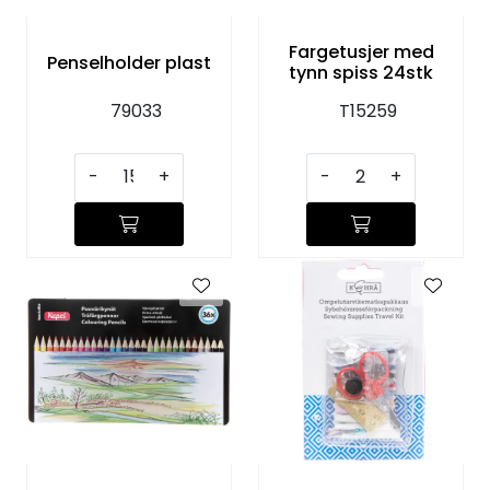
Fargetusjer med
Penselholder plast
tynn spiss 24stk
79033
T15259
-
+
-
+