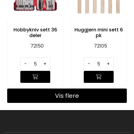
Hobbykniv sett 36
Huggjern mini sett 6
deler
pk
72150
72105
-
+
-
+
Vis flere