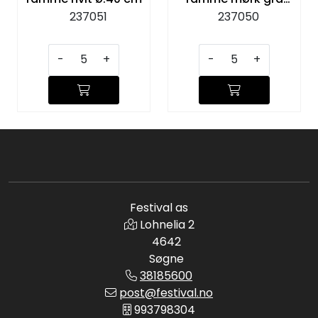
ø:40 cm
237051
237050
-
+
-
+
Festival as
Lohnelia 2
4642
Søgne
38185600
post@festival.no
993798304