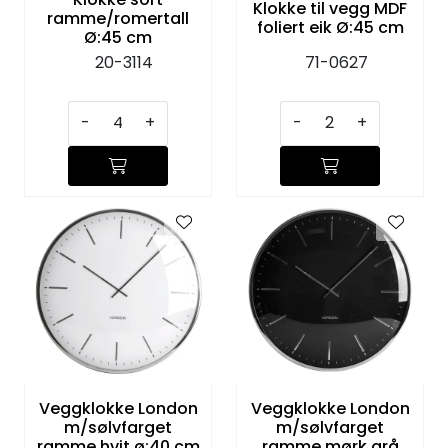
Klokke til vegg MDF
ramme/romertall
foliert eik Ø:45 cm
Ø:45 cm
20-3114
71-0627
-
+
-
+
Veggklokke London
Veggklokke London
m/sølvfarget
m/sølvfarget
ramme hvit ø:40 cm
ramme mørk grå