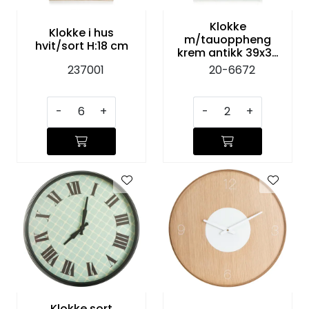
Klokke
Klokke i hus
m/tauoppheng
hvit/sort H:18 cm
krem antikk 39x39
cm
237001
20-6672
-
+
-
+
Klokke sort