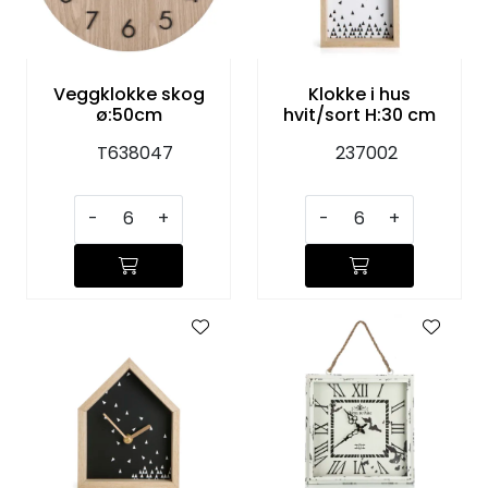
KJØKKEN
MØBLER
Veggklokke skog
Klokke i hus
ø:50cm
hvit/sort H:30 cm
GAVESETT
T638047
237002
ACCESSORIES
-
+
-
+
JUL