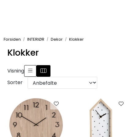
Skip to main content
GRILL
Forsiden
INTERIØR
Dekor
Klokker
UTEMILJØ
Klokker
FRITID
Visning
VERKTØY
Sorter
HJEM
INTERIØR
TEKSTIL