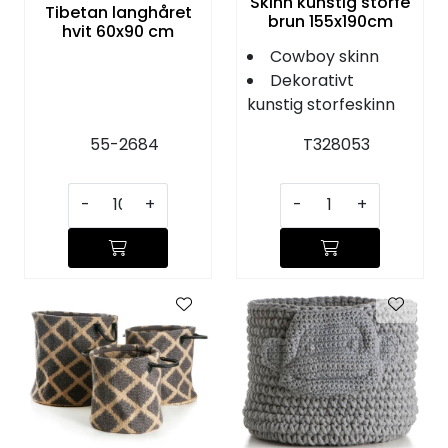
Skinn kunstig storfe
Tibetan langhåret
brun 155x190cm
hvit 60x90 cm
Cowboy skinn
Dekorativt
kunstig storfeskinn
55-2684
T328053
-
+
-
+