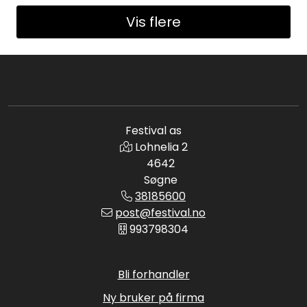
Vis flere
Festival as
Lohnelia 2
4642
Søgne
38185600
post@festival.no
993798304
Bli forhandler
Ny bruker på firma