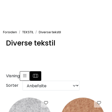
Skip to main content
GRILL
Forsiden
TEKSTIL
Diverse tekstil
UTEMILJØ
Diverse tekstil
FRITID
VERKTØY
HJEM
Visning
Sorter
INTERIØR
TEKSTIL