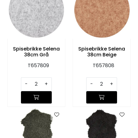
KJØKKEN
MØBLER
GAVESETT
Spisebrikke Selena
Spisebrikke Selena
38cm Grå
38cm Beige
ACCESSORIES
T657809
T657808
JUL
-
+
-
+