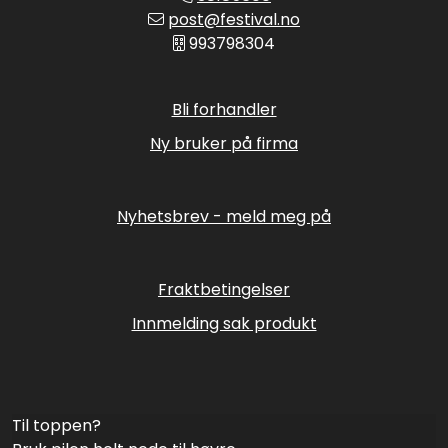
post@festival.no
993798304
Bli forhandler
Ny bruker på firma
Nyhetsbrev - meld meg på
Fraktbetingelser
Innmelding sak produkt
Til toppen?