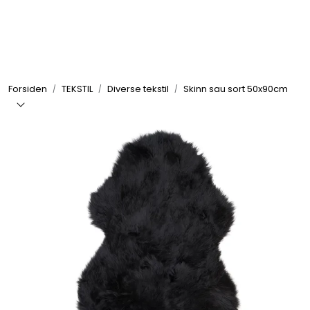
Skip to main content
GRILL
Forsiden
TEKSTIL
Diverse tekstil
Skinn sau sort 50x90cm
UTEMILJØ
FRITID
VERKTØY
HJEM
INTERIØR
TEKSTIL