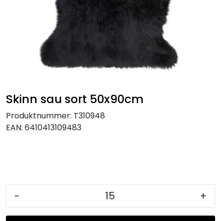
KJØKKEN
MØBLER
GAVESETT
ACCESSORIES
Skinn sau sort 50x90cm
Produktnummer:
T310948
JUL
EAN:
6410413109483
-
+