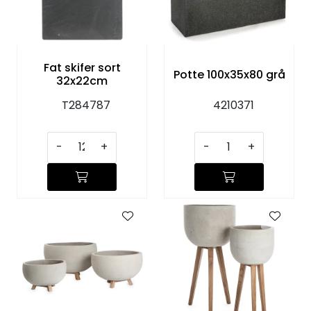
KJØKKEN
MØBLER
Fat skifer sort
Potte 100x35x80 grå
32x22cm
GAVESETT
T284787
4210371
ACCESSORIES
-
+
-
+
JUL