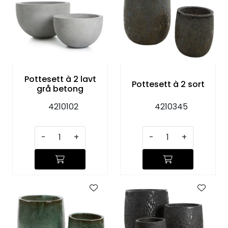
Pottesett à 2 lavt
Pottesett à 2 sort
grå betong
4210102
4210345
-
+
-
+