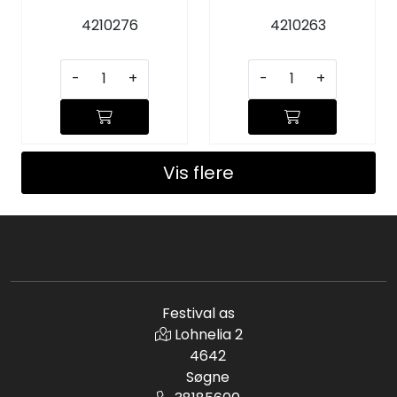
4210276
4210263
-
+
-
+
Vis flere
Festival as
Lohnelia 2
4642
Søgne