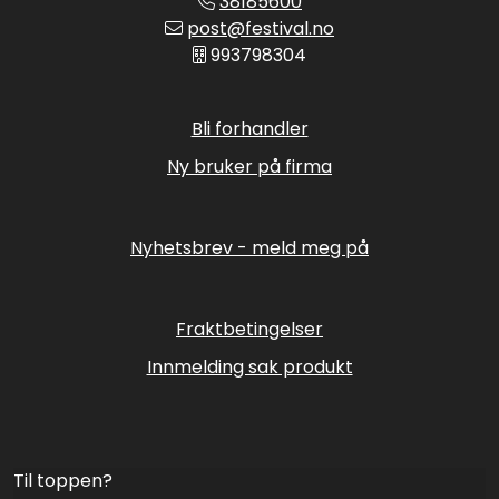
38185600
post@festival.no
993798304
Bli forhandler
Ny bruker på firma
Nyhetsbrev - meld meg på
Fraktbetingelser
Innmelding sak produkt
Til toppen?