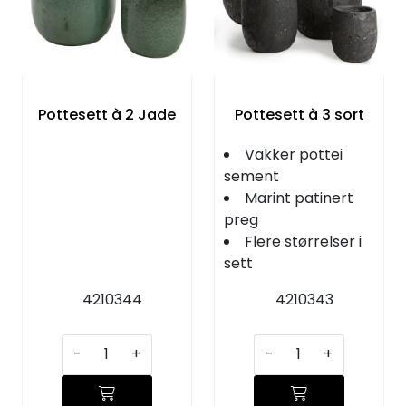
Pottesett à 2 Jade
Pottesett à 3 sort
Vakker pottei
sement
Marint patinert
preg
Flere størrelser i
sett
4210344
4210343
-
+
-
+