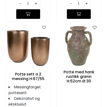
-
+
-
+
Potte med hank
Potte sett a 2
rustikk grønn
messing H:67/55
H:52cm Ø:30
Messingfarget
pottesett
Dekorativt og
eksklusivt