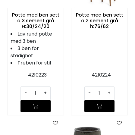
Potte med ben sett
Potte med ben sett
a 3 sement grå
a 2 sement grå
H:30/24/20
h:76/62
Lav rund potte
med 3 ben
3 ben for
stødighet
Treben for stil
4210223
4210224
-
+
-
+