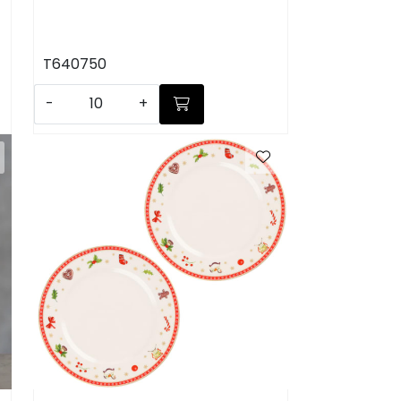
T640750
-
+