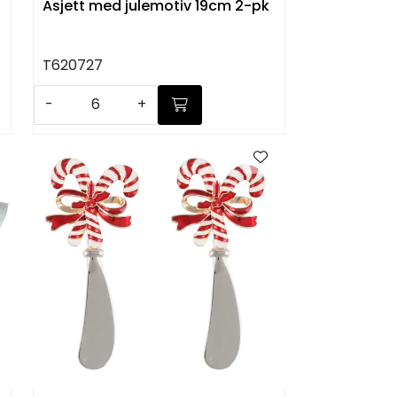
Asjett med julemotiv 19cm 2-pk
T620727
-
+