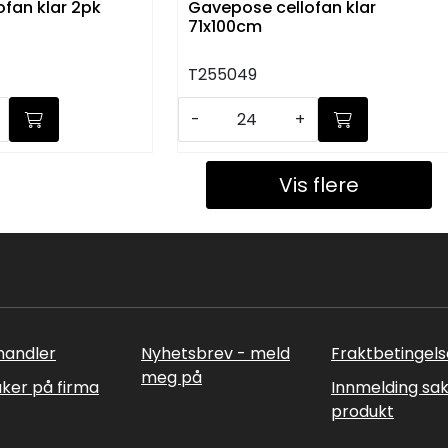
fan klar 2pk
Gavepose cellofan klar
71x100cm
T255049
-
+
Vis flere
rhandler
Nyhetsbrev - meld
Fraktbetingels
meg på
uker på firma
Innmelding sa
produkt