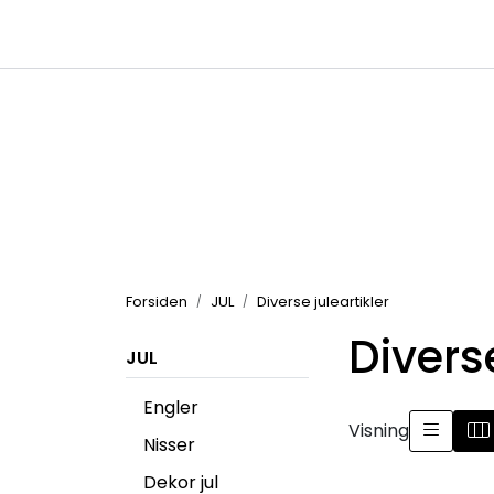
Skip to main content
|
|
Kataloger
Produktbilder
Inspirasjon
Forsiden
JUL
Diverse juleartikler
Diverse
JUL
Engler
Visning
Nisser
Dekor jul