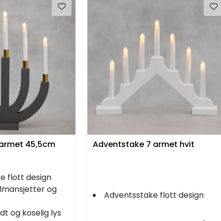
5armet 45,5cm
Adventstake 7 armet hvit
 flott design
lmansjetter og
Adventsstake flott design
dt og koselig lys