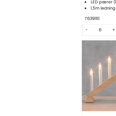
LED pærer 
1,5m ledning
T639161
-
+