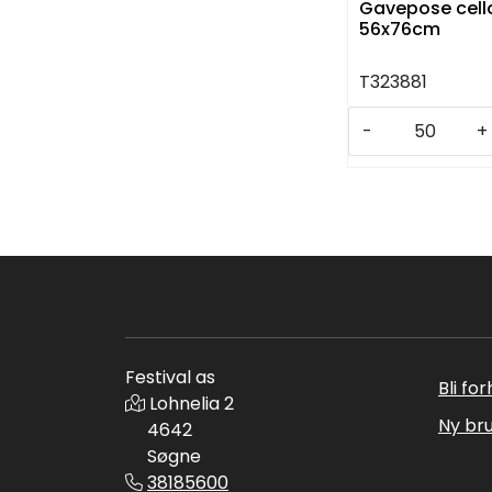
Gavepose cello
56x76cm
T323881
-
+
Festival as
Bli fo
Lohnelia 2
Ny br
4642
Søgne
38185600