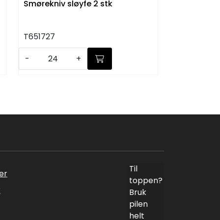
Smørekniv sløyfe 2 stk
T651727
-
+
Til
er
toppen?
k
Bruk
pilen
helt