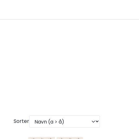
0
Infosenter
Favoritter
Logg inn
Sorter