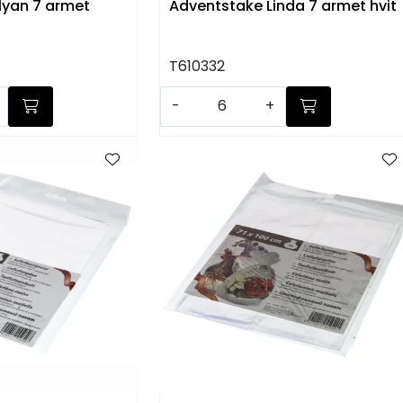
lyan 7 armet
Adventstake Linda 7 armet hvit
T610332
-
+