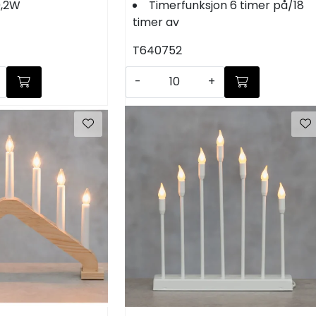
0,2W
Timerfunksjon 6 timer på/18
timer av
T640752
-
+