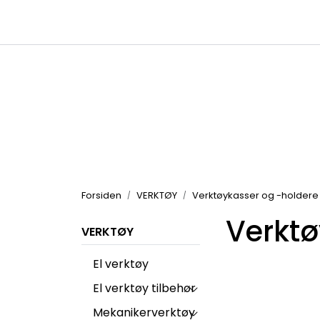
Skip to main content
|
|
Kataloger
Produktbilder
Inspirasjon
Forsiden
VERKTØY
Verktøykasser og -holdere
Verktø
VERKTØY
El verktøy
El verktøy tilbehør
Mekanikerverktøy