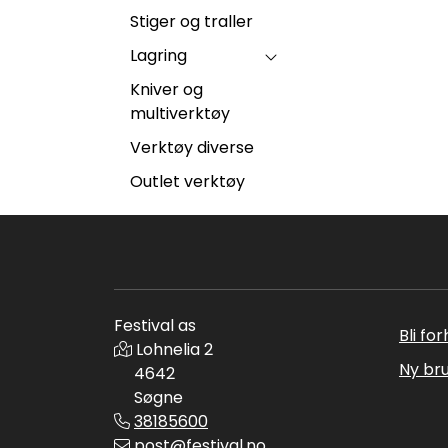
Stiger og traller
Lagring
Kniver og
multiverktøy
Verktøy diverse
Outlet verktøy
Festival as
Bli fo
Lohnelia 2
Ny br
4642
Søgne
38185600
post@festival.no