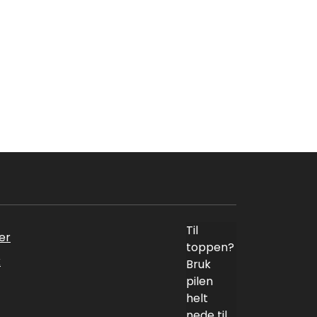
Til
er
toppen?
k
Bruk
pilen
helt
nede til