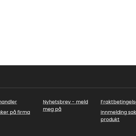
rhandler
Nyhetsbrev - meld
Fraktbetingels
meg på
uker på firma
Innmelding sa
produkt