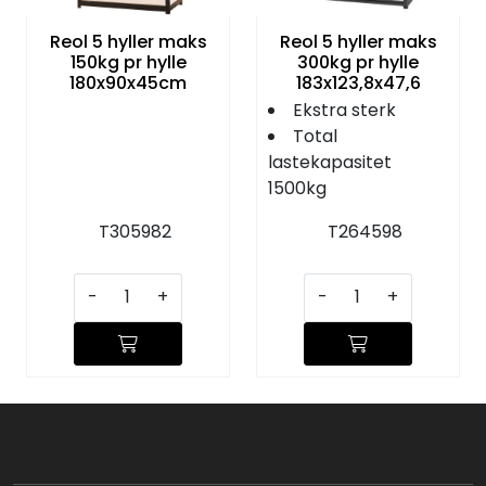
Reol 5 hyller maks
Reol 5 hyller maks
150kg pr hylle
300kg pr hylle
180x90x45cm
183x123,8x47,6
Ekstra sterk
Total
lastekapasitet
1500kg
T305982
T264598
-
+
-
+