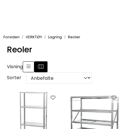
Skip to main content
GRILL
Forsiden
VERKTØY
Lagring
Reoler
UTEMILJØ
Reoler
FRITID
Visning
VERKTØY
Sorter
HJEM
INTERIØR
TEKSTIL