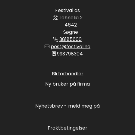
Festival as
Lohnelia 2
4642
Søgne
38185600
post@festival.no
993798304
Bli forhandler
Ny bruker på firma
Nyhetsbrev - meld meg på
Fraktbetingelser