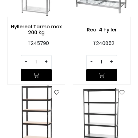
KJØKKEN
MØBLER
Hyllereol Tarmo max
Reol 4 hyller
200 kg
GAVESETT
T245790
T240852
ACCESSORIES
-
+
-
+
JUL