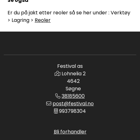
Se også
Er du på jakt etter reoler så se her under : Verktøy
> Lagring >
Reoler
Festival as
Lohnelia 2
4642
Søgne
38185600
post@festival.no
993798304
Bli forhandler