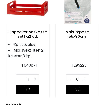
KJØKKEN
MØBLER
GAVESETT
Oppbevaringskasse
Vakumpose
sett a2 stk
55x90cm
ACCESSORIES
Kan stables
Maksvekt liten 2
kg, stor 3 kg.
JUL
T643871
T295223
-
+
-
+