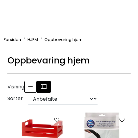
Skip to main content
GRILL
Forsiden
HJEM
Oppbevaring hjem
UTEMILJØ
Oppbevaring hjem
FRITID
VERKTØY
Visning
HJEM
Sorter
INTERIØR
TEKSTIL