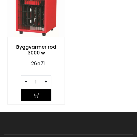
Byggvarmer rød
3000 w
26471
-
+