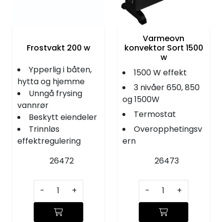
KJØKKEN
MØBLER
Varmeovn
Frostvakt 200 w
konvektor Sort 1500
w
GAVESETT
Ypperlig i båten,
1500 W effekt
hytta og hjemme
3 nivåer 650, 850
ACCESSORIES
Unngå frysing
og 1500W
vannrør
Termostat
Beskytt eiendeler
JUL
Trinnløs
Overopphetingsv
effektregulering
ern
26472
26473
-
+
-
+