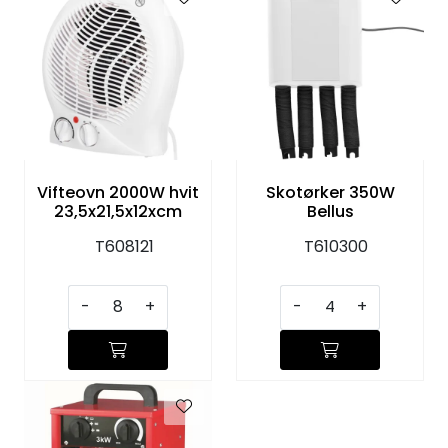
Vifteovn 2000W hvit
Skotørker 350W
23,5x21,5x12xcm
Bellus
T608121
T610300
-
+
-
+