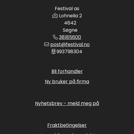
Festival as
Lohnelia 2
4642
Søgne
38185600
post@festival.no
993798304
Bli forhandler
Ny bruker på firma
Nyhetsbrev - meld meg på
Fraktbetingelser