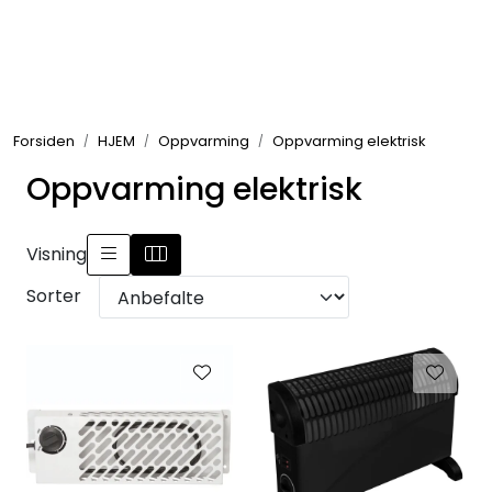
Skip to main content
GRILL
Forsiden
HJEM
Oppvarming
Oppvarming elektrisk
UTEMILJØ
Oppvarming elektrisk
FRITID
Visning
VERKTØY
Sorter
HJEM
INTERIØR
TEKSTIL