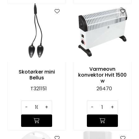
Varmeovn
Skotørker mini
konvektor Hvit 1500
Bellus
w
T321151
26470
-
+
-
+