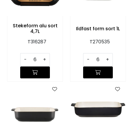
KJØKKEN
MØBLER
Stekeform alu sort
Ildfast form sort 1L
4,7L
GAVESETT
T316287
T270535
ACCESSORIES
-
+
-
+
JUL