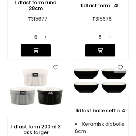
Ildfast form rund
Ildfast form 1,4L
28cm
T315677
T315678
-
+
-
+
Ildfast bolle sett a 4
Keramisk dipbolle
Ildfast form 200ml 3
8cm
ass farger