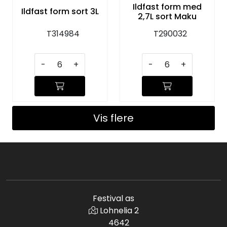
Ildfast form med
Ildfast form sort 3L
2,7L sort Maku
T314984
T290032
-
+
-
+
Vis flere
Festival as
Lohnelia 2
4642