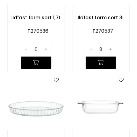
Ildfast form sort 1,7L
Ildfast form sort 3L
T270536
T270537
-
+
-
+