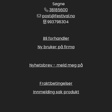
Søgne
38185600
post@festival.no
993798304
Bli forhandler
Ny bruker på firma
Nyhetsbrev - meld meg på
Fraktbetingelser
Innmelding sak produkt