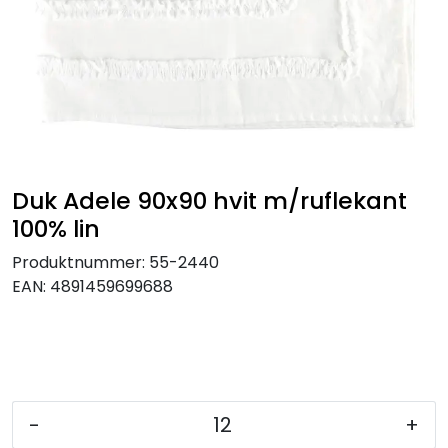
KJØKKEN
MØBLER
GAVESETT
ACCESSORIES
Duk Adele 90x90 hvit m/ruflekant
100% lin
JUL
Produktnummer:
55-2440
EAN:
4891459699688
-
+