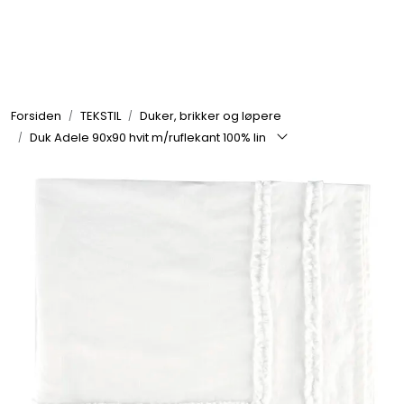
Skip to main content
GRILL
Forsiden
TEKSTIL
Duker, brikker og løpere
UTEMILJØ
Duk Adele 90x90 hvit m/ruflekant 100% lin
FRITID
VERKTØY
HJEM
INTERIØR
TEKSTIL