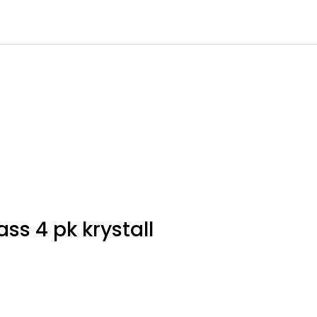
0
Infosenter
Favoritter
Logg inn
s 4 pk krystall