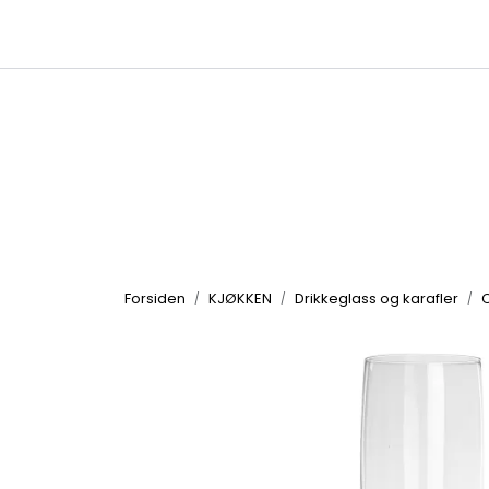
Skip to main content
|
|
Kataloger
Produktbilder
Inspirasjon
Forsiden
KJØKKEN
Drikkeglass og karafler
C