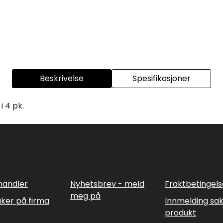
Beskrivelse
Spesifikasjoner
i 4 pk.
rhandler
Nyhetsbrev - meld
Fraktbetingels
meg på
uker på firma
Innmelding sa
produkt