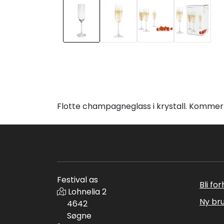
Flotte champagneglass i krystall. Kommer 
Festival as
Bli fo
Lohnelia 2
Ny br
4642
Søgne