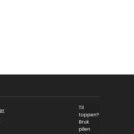
Til
er
toppen?
k
Bruk
pilen