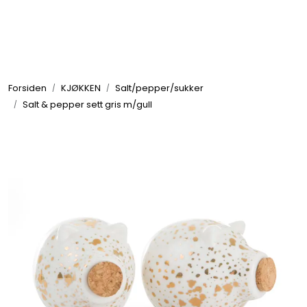
Skip to main content
GRILL
Forsiden
KJØKKEN
Salt/pepper/sukker
UTEMILJØ
Salt & pepper sett gris m/gull
FRITID
VERKTØY
HJEM
INTERIØR
TEKSTIL