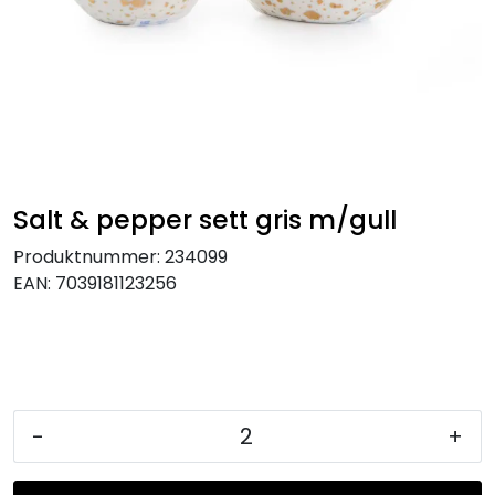
KJØKKEN
MØBLER
GAVESETT
ACCESSORIES
Salt & pepper sett gris m/gull
Produktnummer:
234099
JUL
EAN:
7039181123256
-
+