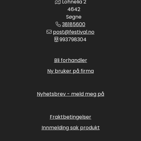
Lohnelia 2
4642
Søgne
38185600
post@festival.no
993798304
Bli forhandler
Ny bruker på firma
Nyhetsbrev - meld meg på
Fraktbetingelser
Innmelding sak produkt