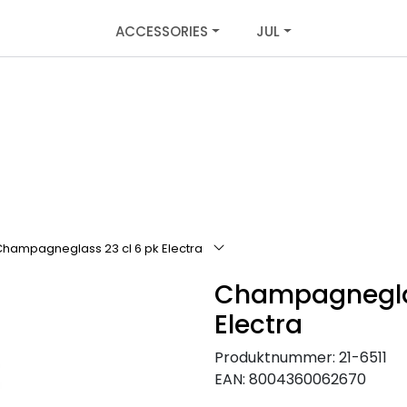
ACCESSORIES
JUL
hampagneglass 23 cl 6 pk Electra
Champagneglas
Electra
Produktnummer:
21-6511
EAN:
8004360062670