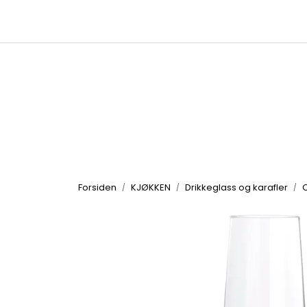
Skip to main content
|
|
Kataloger
Produktbilder
Inspirasjon
Forsiden
KJØKKEN
Drikkeglass og karafler
C