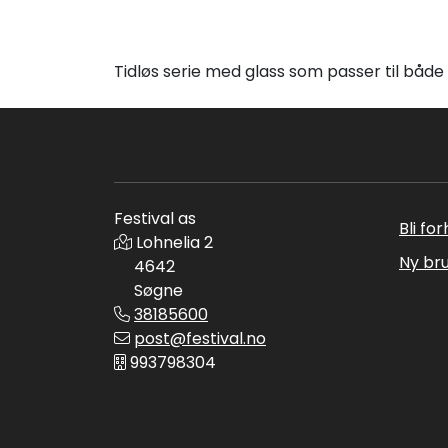
Tidløs serie med glass som passer til både
Festival as
Bli fo
Lohnelia 2
Ny br
4642
Søgne
38185600
post@festival.no
993798304