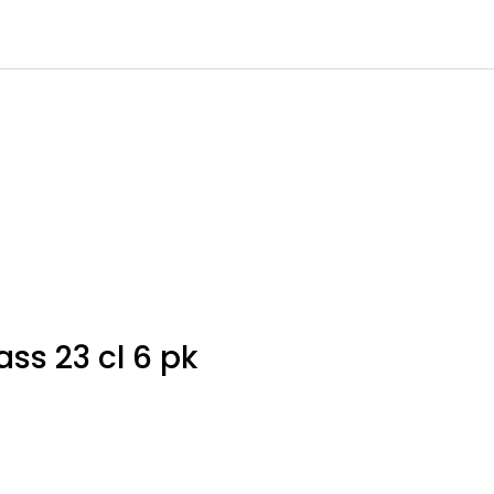
0
Infosenter
Favoritter
Logg inn
s 23 cl 6 pk