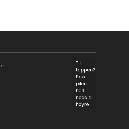
Til
er
toppen?
k
Bruk
pilen
helt
nede til
høyre