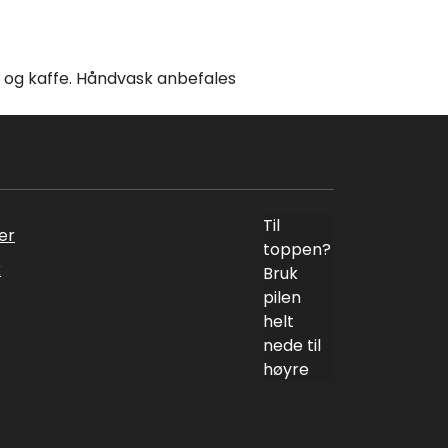
g og kaffe. Håndvask anbefales
Til
er
toppen?
k
Bruk
pilen
helt
nede til
høyre