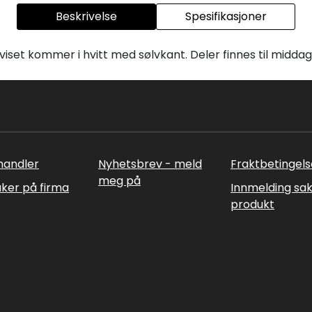
Beskrivelse
Spesifikasjoner
viset kommer i hvitt med sølvkant. Deler finnes til midda
rhandler
Nyhetsbrev - meld
Fraktbetingels
meg på
uker på firma
Innmelding sa
produkt