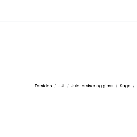
Skip to main content
|
|
Kataloger
Produktbilder
Inspirasjon
Forsiden
JUL
Juleserviser og glass
Saga