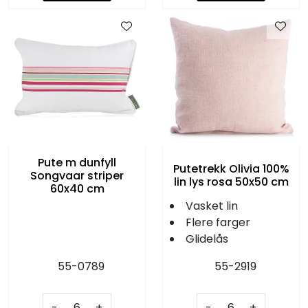
Pute m dunfyll
Putetrekk Olivia 100%
Songvaar striper
lin lys rosa 50x50 cm
60x40 cm
Vasket lin
Flere farger
Glidelås
55-0789
55-2919
-
+
-
+