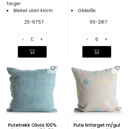
farger
Bleket uten klorin
Glidelås
25-6757
55-2917
-
+
-
+
Putetrekk Olivia 100%
Pute linfarget m/gul