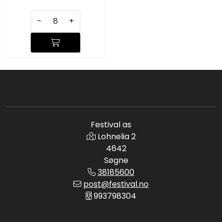
-
+
Festival as
Lohnelia 2
4642
Søgne
38185600
post@festival.no
993798304