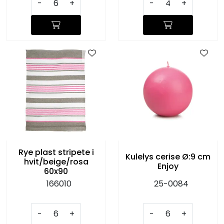
-
+
-
+
Rye plast stripete i
Kulelys cerise Ø:9 cm
hvit/beige/rosa
Enjoy
60x90
166010
25-0084
-
+
-
+