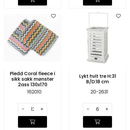
Pledd Coral fleece i
Lykt hvit tre H:31
sikk sakk mønster
B/D:18 cm
2ass 130x170
162010
20-2631
-
+
-
+