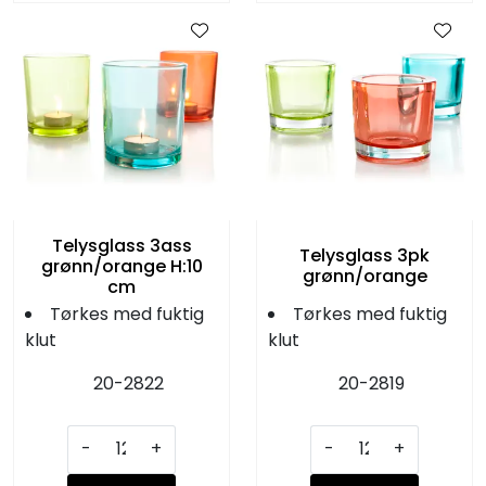
Telysglass 3ass
Telysglass 3pk
grønn/orange H:10
grønn/orange
cm
Tørkes med fuktig
Tørkes med fuktig
klut
klut
20-2822
20-2819
-
+
-
+