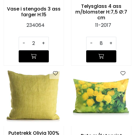
Telysglass 4 ass
Vase i stengods 3 ass
m/blomster H:7,5 Ø:7
farger H:15
cm
234064
11-2017
-
+
-
+
Putetrekk Olivia 100%