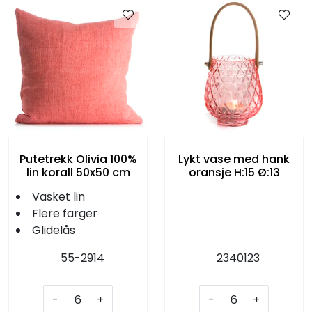
KJØKKEN
MØBLER
GAVESETT
ACCESSORIES
Putetrekk Olivia 100%
Lykt vase med hank
JUL
lin korall 50x50 cm
oransje H:15 Ø:13
Vasket lin
Flere farger
Glidelås
55-2914
2340123
-
+
-
+