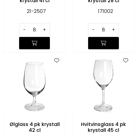
krystall 41 cl
krystall 28 cl
21-2507
171002
-
+
-
+
Ølglass 4 pk krystall
Hvitvinsglass 4 pk
42 cl
krystall 45 cl