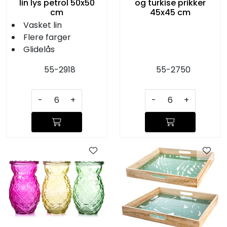
lin lys petrol 50x50
og turkise prikker
cm
45x45 cm
Vasket lin
Flere farger
Glidelås
55-2918
55-2750
-
+
-
+