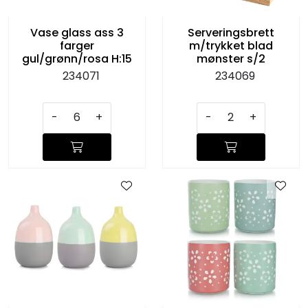
Vase glass ass 3
Serveringsbrett
farger
m/trykket blad
gul/grønn/rosa H:15
mønster s/2
234071
234069
-
+
-
+