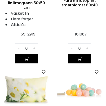
Pute m/fotoprint
lin limegrønn 50x50
smørblomst 60x40
cm
Vasket lin
Flere farger
Glidelås
55-2915
161087
-
+
-
+