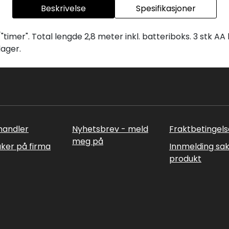
Beskrivelse
Spesifikasjoner
imer". Total lengde 2,8 meter inkl. batteriboks. 3 stk AA 
dager.
rhandler
Nyhetsbrev - meld
Fraktbetingels
meg på
uker på firma
Innmelding sa
produkt