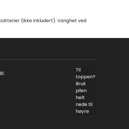
batterier (ikke inkludert). Varighet ved
Til
er
toppen?
k
Bruk
pilen
helt
nede til
høyre