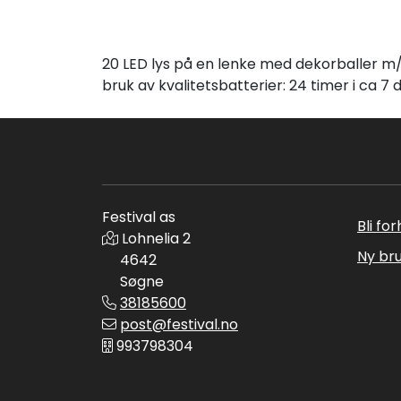
20 LED lys på en lenke med dekorballer m/"t
bruk av kvalitetsbatterier: 24 timer i ca 7 
Festival as
Bli fo
Lohnelia 2
Ny br
4642
Søgne
38185600
post@festival.no
993798304