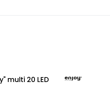
0
Infosenter
Favoritter
Logg inn
y" multi 20 LED