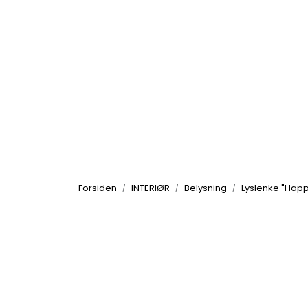
Skip to main content
|
|
Kataloger
Produktbilder
Inspirasjon
Forsiden
INTERIØR
Belysning
Lyslenke "Happ