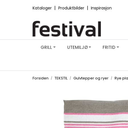
Skip to main content
|
|
Kataloger
Produktbilder
Inspirasjon
GRILL
UTEMILJØ
FRITID
Forsiden
TEKSTIL
Gulvtepper og ryer
Rye pla