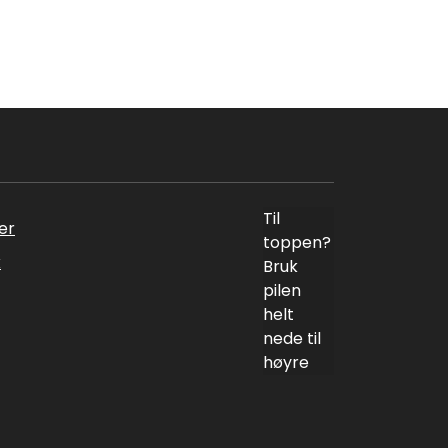
Til
er
toppen?
k
Bruk
pilen
helt
nede til
høyre