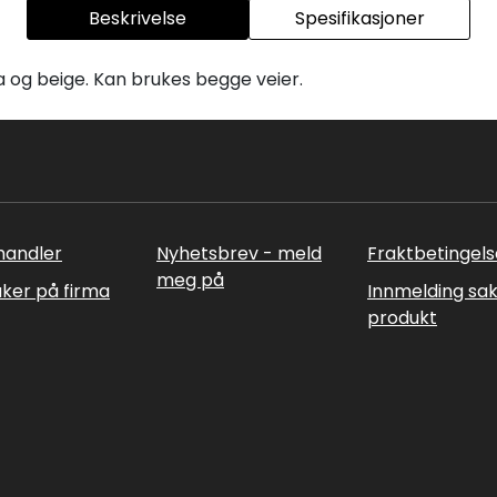
Beskrivelse
Spesifikasjoner
osa og beige. Kan brukes begge veier.
rhandler
Nyhetsbrev - meld
Fraktbetingels
meg på
uker på firma
Innmelding sa
produkt