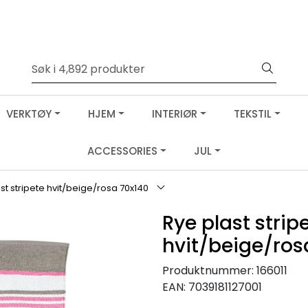
VERKTØY
HJEM
INTERIØR
TEKSTIL
ACCESSORIES
JUL
st stripete hvit/beige/rosa 70x140
Rye plast strip
hvit/beige/ros
Produktnummer:
166011
EAN:
7039181127001