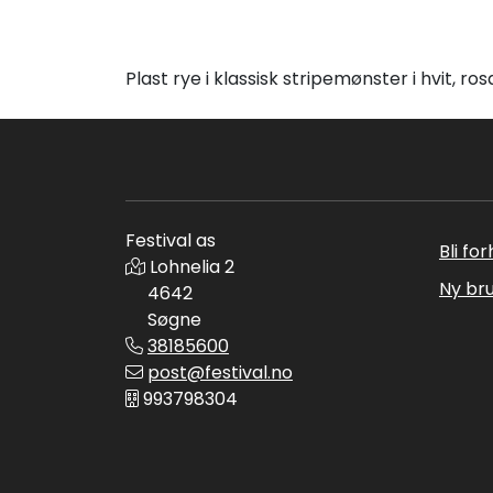
Plast rye i klassisk stripemønster i hvit, r
Festival as
Bli fo
Lohnelia 2
Ny br
4642
Søgne
38185600
post@festival.no
993798304