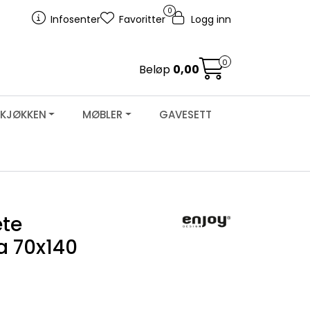
0
Infosenter
Favoritter
Logg inn
0
Beløp
0,00
KJØKKEN
MØBLER
GAVESETT
ete
a 70x140