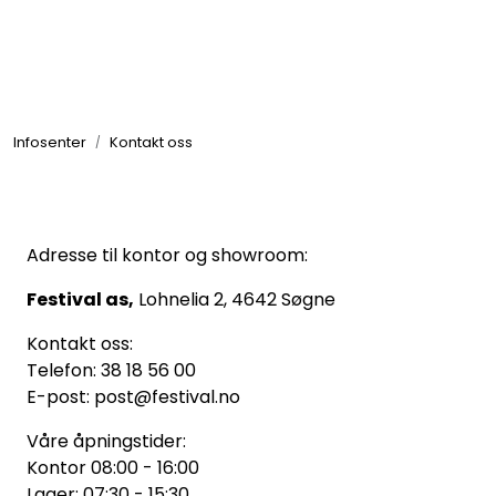
Skip to main content
GRILL
Infosenter
Kontakt oss
UTEMILJØ
FRITID
Adresse til kontor og showroom:
VERKTØY
Festival as,
Lohnelia 2, 4642 Søgne
HJEM
Kontakt oss:
Telefon: 38 18 56 00
INTERIØR
E-post: post@festival.no
Våre åpningstider:
TEKSTIL
Kontor 08:00 - 16:00
Lager: 07:30 - 15:30