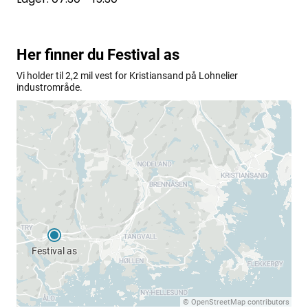
KJØKKEN
MØBLER
GAVESETT
ACCESSORIES
JUL