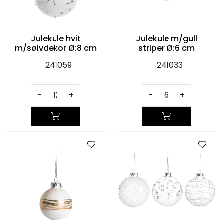
KJØKKEN
MØBLER
Julekule hvit
Julekule m/gull
m/sølvdekor Ø:8 cm
striper Ø:6 cm
GAVESETT
241059
241033
ACCESSORIES
-
+
-
+
JUL