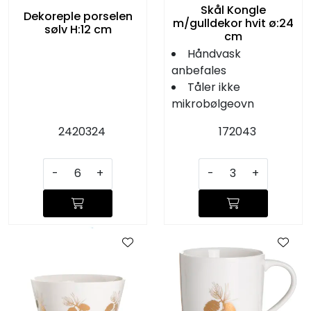
Skål Kongle
Dekoreple porselen
m/gulldekor hvit ø:24
sølv H:12 cm
cm
Håndvask
anbefales
Tåler ikke
mikrobølgeovn
2420324
172043
-
+
-
+