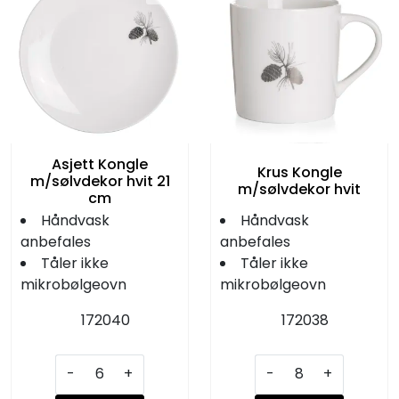
Asjett Kongle
Krus Kongle
m/sølvdekor hvit 21
m/sølvdekor hvit
cm
Håndvask
Håndvask
anbefales
anbefales
Tåler ikke
Tåler ikke
mikrobølgeovn
mikrobølgeovn
172040
172038
-
+
-
+