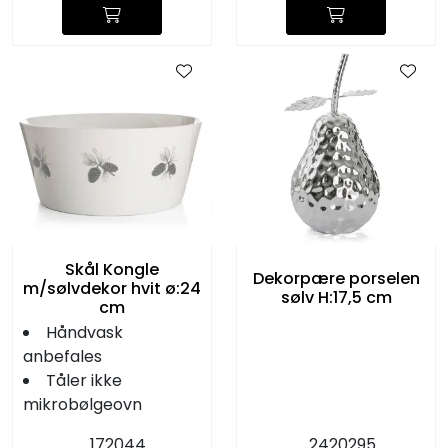
Skål Kongle
Dekorpære porselen
m/sølvdekor hvit ø:24
sølv H:17,5 cm
cm
Håndvask
anbefales
Tåler ikke
mikrobølgeovn
172044
2420295