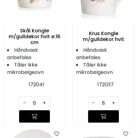
Skål Kongle
Krus Kongle
m/gulldekor hvit ø:16
m/gulldekor hvit
cm
Håndvask
Håndvask
anbefales
anbefales
Tåler ikke
Tåler ikke
mikrobølgeovn
mikrobølgeovn
172041
172037
-
+
-
+