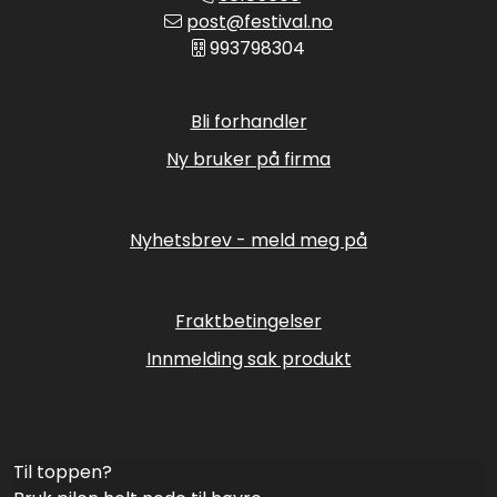
post@festival.no
993798304
Bli forhandler
Ny bruker på firma
Nyhetsbrev - meld meg på
Fraktbetingelser
Innmelding sak produkt
Til toppen?