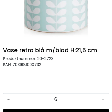
KJØKKEN
MØBLER
GAVESETT
ACCESSORIES
Vase retro blå m/blad H:21,5 cm
Produktnummer:
20-2723
JUL
EAN:
7039181090732
-
+