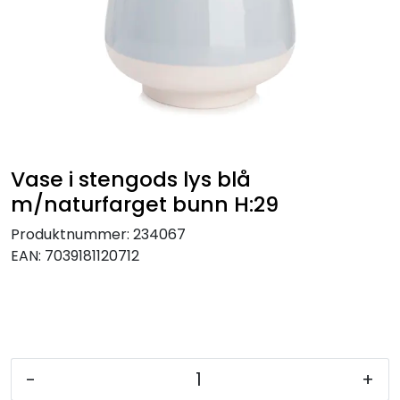
KJØKKEN
MØBLER
GAVESETT
ACCESSORIES
Vase i stengods lys blå
m/naturfarget bunn H:29
JUL
Produktnummer:
234067
EAN:
7039181120712
-
+