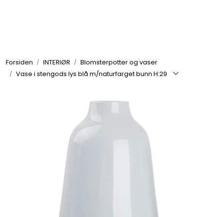
Skip to main content
GRILL
Forsiden
INTERIØR
Blomsterpotter og vaser
UTEMILJØ
Vase i stengods lys blå m/naturfarget bunn H:29
FRITID
VERKTØY
HJEM
INTERIØR
TEKSTIL