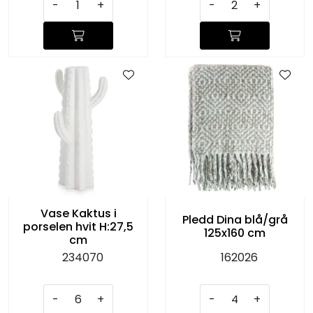
-
+
-
+
Vase Kaktus i
Pledd Dina blå/grå
porselen hvit H:27,5
125x160 cm
cm
234070
162026
-
+
-
+