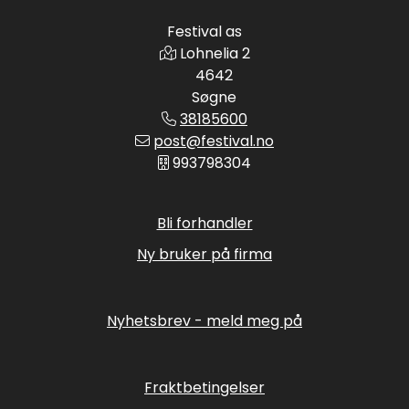
Festival as
Lohnelia 2
4642
Søgne
38185600
post@festival.no
993798304
Bli forhandler
Ny bruker på firma
Nyhetsbrev - meld meg på
Fraktbetingelser