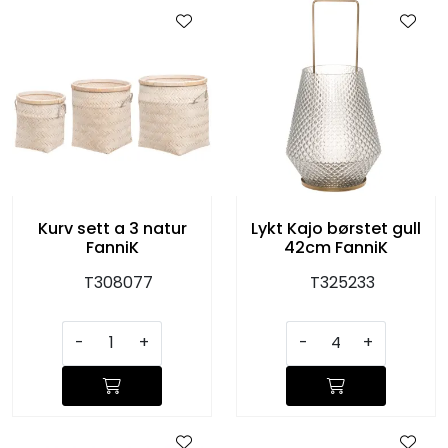
KJØKKEN
MØBLER
GAVESETT
ACCESSORIES
Kurv sett a 3 natur
Lykt Kajo børstet gull
JUL
FanniK
42cm FanniK
T308077
T325233
-
+
-
+