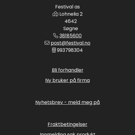
Festival as
Lohnelia 2
4642
Søgne
38185600
post@festival.no
993798304
Bli forhandler
Ny bruker på firma
Nyhetsbrev - meld meg på
Fraktbetingelser
Innmelding sak produkt