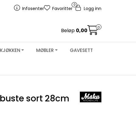
0
Infosenter
Favoritter
Logg inn
0
Beløp
0,00
KJØKKEN
MØBLER
GAVESETT
buste sort 28cm