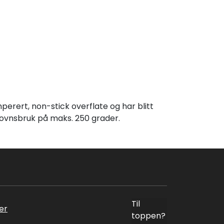
erert, non-stick overflate og har blitt
r ovnsbruk på maks. 250 grader.
Til
er
toppen?