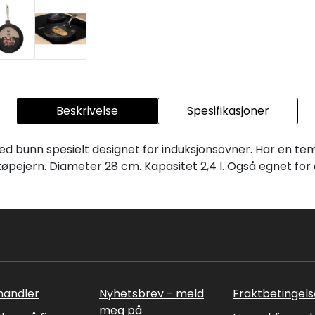
Beskrivelse
Spesifikasjoner
d bunn spesielt designet for induksjonsovner. Har en temp
tøpejern. Diameter 28 cm. Kapasitet 2,4 l. Også egnet fo
rhandler
Nyhetsbrev - meld
Fraktbetingels
meg på