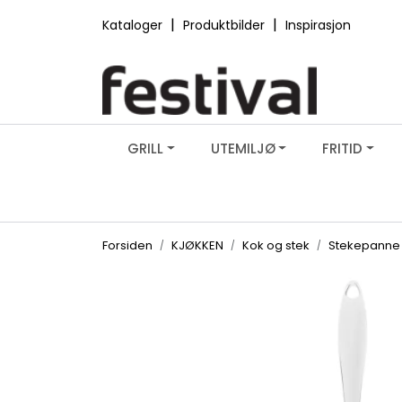
Skip to main content
|
|
Kataloger
Produktbilder
Inspirasjon
GRILL
UTEMILJØ
FRITID
Forsiden
KJØKKEN
Kok og stek
Stekepanne 