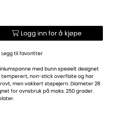
Logg inn for å kjøpe
Legg til favoritter
uminiumspanne med bunn spesielt designet
n temperert, non-stick overflate og har
 grovt, men vakkert støpejern. Diameter 28
egnet for ovnsbruk på maks. 250 grader.
later.