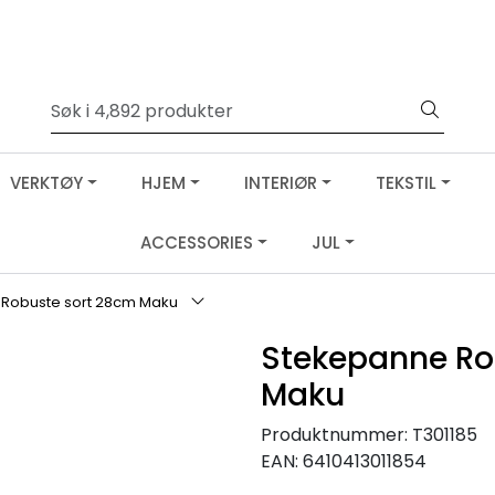
VERKTØY
HJEM
INTERIØR
TEKSTIL
ACCESSORIES
JUL
Robuste sort 28cm Maku
Stekepanne Ro
Maku
Produktnummer:
T301185
EAN:
6410413011854