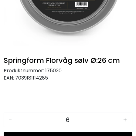
KJØKKEN
MØBLER
GAVESETT
ACCESSORIES
Springform Florvåg sølv Ø:26 cm
Produktnummer:
175030
JUL
EAN:
7039181114285
-
+