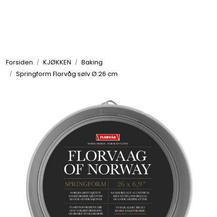
Skip to main content
GRILL
Forsiden
KJØKKEN
Baking
UTEMILJØ
Springform Florvåg sølv Ø:26 cm
FRITID
VERKTØY
HJEM
INTERIØR
TEKSTIL