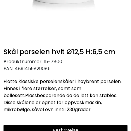
KJØKKEN
MØBLER
GAVESETT
Skål porselen hvit Ø12,5 H:6,5 cm
ACCESSORIES
Produktnummer:
15-7800
EAN:
4891459829085
JUL
Flotte klassiske porselenskåler i høybrent porselen.
Finnes i flere størrelser, samt som
bollesett.Plassbesparende da de lett kan stables.
Disse skålene er egnet for oppvaskmaskin,
mikrobølge, såvel ovn inntil 230grader.
Beskrivelse