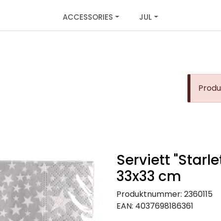
ACCESSORIES
JUL
Produk
Serviett "Starle
33x33 cm
Produktnummer:
2360115
EAN:
4037698186361