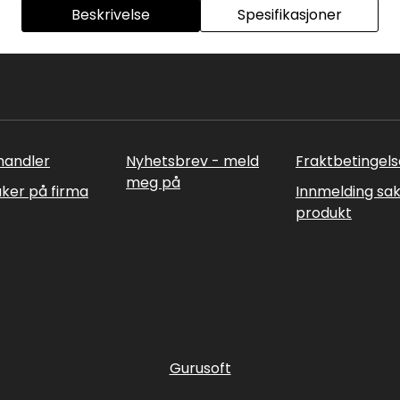
Beskrivelse
Spesifikasjoner
rhandler
Nyhetsbrev - meld
Fraktbetingels
meg på
uker på firma
Innmelding sa
produkt
Gurusoft