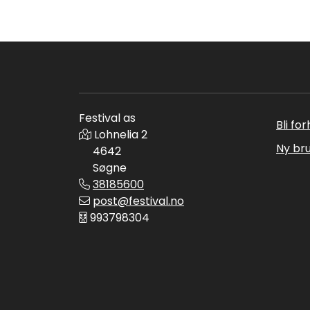
Festival as
Bli fo
Lohnelia 2
Ny br
4642
Søgne
38185600
post@festival.no
993798304