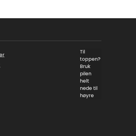
Til
er
toppen?
k
Bruk
pilen
helt
nede til
høyre