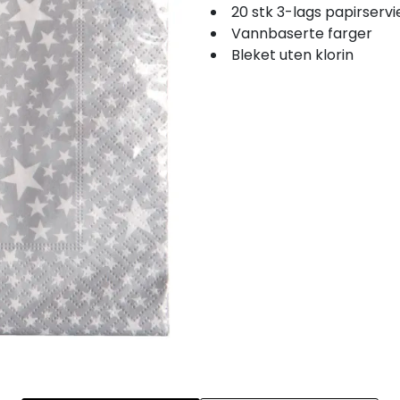
20 stk 3-lags papirservi
Vannbaserte farger
Bleket uten klorin