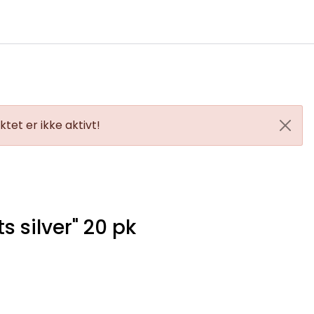
0
Infosenter
Favoritter
Logg inn
tet er ikke aktivt!
ts silver" 20 pk