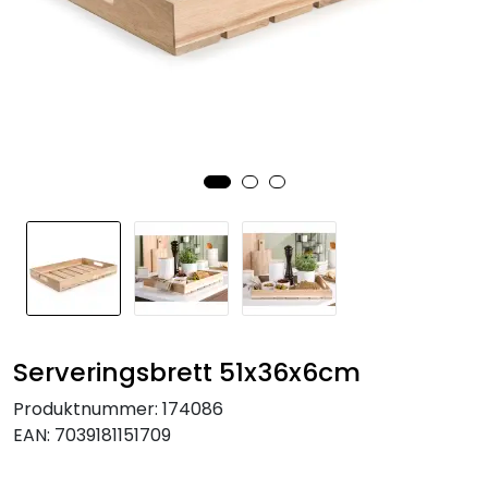
KJØKKEN
MØBLER
GAVESETT
ACCESSORIES
JUL
Serveringsbrett 51x36x6cm
Produktnummer:
174086
EAN:
7039181151709