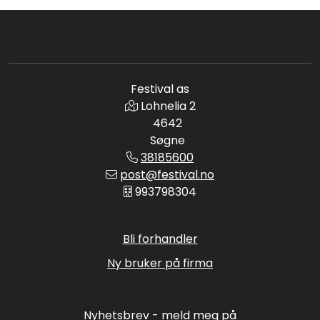
Festival as
Lohnelia 2
4642
Søgne
38185600
post@festival.no
993798304
Bli forhandler
Ny bruker på firma
Nyhetsbrev - meld meg på