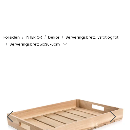
Skip to main content
GRILL
Forsiden
INTERIØR
Dekor
Serveringsbrett, lysfat og fat
UTEMILJØ
Serveringsbrett 51x36x6cm
FRITID
VERKTØY
HJEM
INTERIØR
TEKSTIL