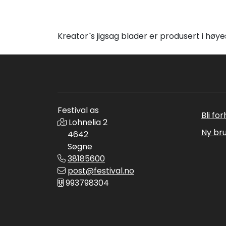
Kreator`s jigsag blader er produsert i høye
Festival as
Bli fo
Lohnelia 2
Ny br
4642
Søgne
38185600
post@festival.no
993798304