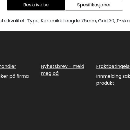
Beskrivelse
Spesifikasjoner
ste kvalitet. Type; Keramikk Lengde 75mm, Grid 30, T-skaft
rhandler
Nyhetsbrev - meld
Fraktbetingels
meg på
uker på firma
Innmelding sa
produkt