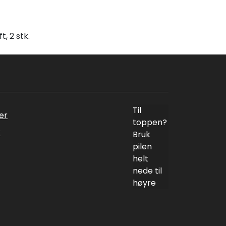
, 2 stk.
Til
er
toppen?
k
Bruk
pilen
helt
nede til
høyre