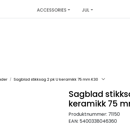
ACCESSORIES
JUL
ader
Sagblad stikksag 2 pk U keramikk 75 mm K30
Sagblad stikks
keramikk 75 
Produktnummer:
71150
EAN:
5400338046360