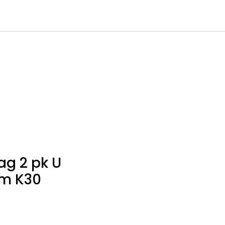
0
Infosenter
Favoritter
Logg inn
ag 2 pk U
mm K30