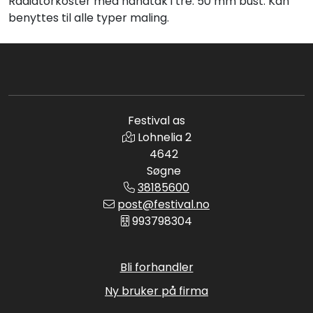
Radiatorkoster med håndtak i tre. 50 mm bust. Kan
benyttes til alle typer maling.
Festival as
Lohnelia 2
4642
Søgne
38185600
post@festival.no
993798304
Bli forhandler
Ny bruker på firma