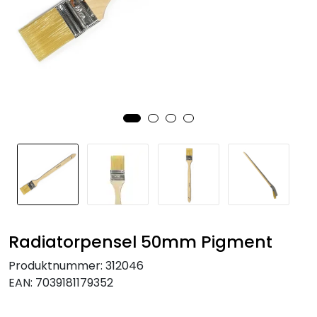
KJØKKEN
MØBLER
GAVESETT
ACCESSORIES
JUL
Radiatorpensel 50mm Pigment
Produktnummer:
312046
EAN:
7039181179352