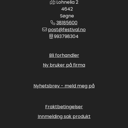
Lohnelia 2
4642
Søgne
38185600
post@festival.no
993798304
Bli forhandler
Ny bruker på firma
Nyhetsbrev - meld meg på
Fraktbetingelser
Innmelding sak produkt