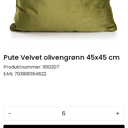
KJØKKEN
MØBLER
GAVESETT
ACCESSORIES
Pute Velvet olivengrønn 45x45 cm
Produktnummer:
1610207
JUL
EAN:
7039181164822
-
+