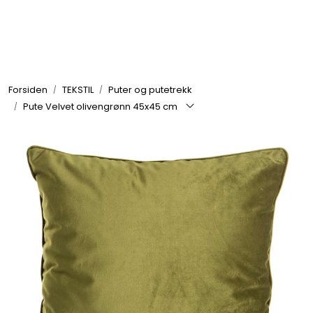
Skip to main content
GRILL
Forsiden
TEKSTIL
Puter og putetrekk
UTEMILJØ
Pute Velvet olivengrønn 45x45 cm
FRITID
VERKTØY
HJEM
INTERIØR
TEKSTIL