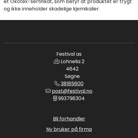
et Ökotex-sertifikat, som betyr at produktet er trygt
og ikke inneholder skadelige kjemikalier.
Festival as
Lohnelia 2
4642
Søgne
38185600
post@festival.no
993798304
Bli forhandler
Ny bruker på firma