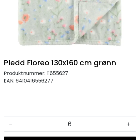
KJØKKEN
MØBLER
GAVESETT
ACCESSORIES
Pledd Floreo 130x160 cm grønn
Produktnummer:
T655627
JUL
EAN:
6410416556277
-
+