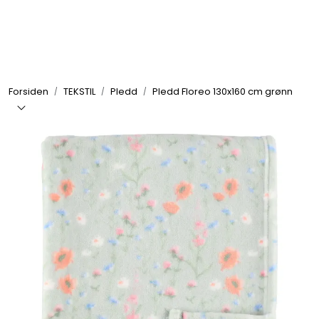
Skip to main content
GRILL
Forsiden
TEKSTIL
Pledd
Pledd Floreo 130x160 cm grønn
UTEMILJØ
FRITID
VERKTØY
HJEM
INTERIØR
TEKSTIL