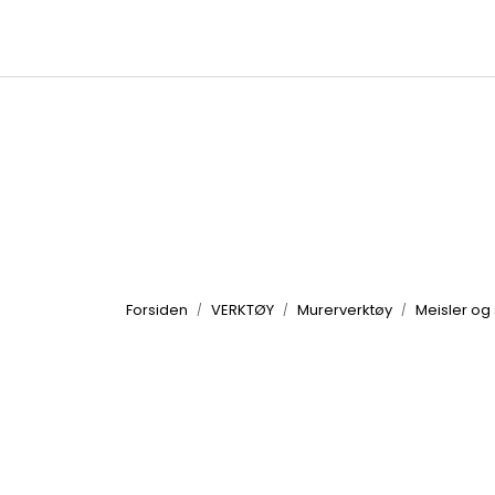
Skip to main content
|
|
Kataloger
Produktbilder
Inspirasjon
Forsiden
VERKTØY
Murerverktøy
Meisler og 