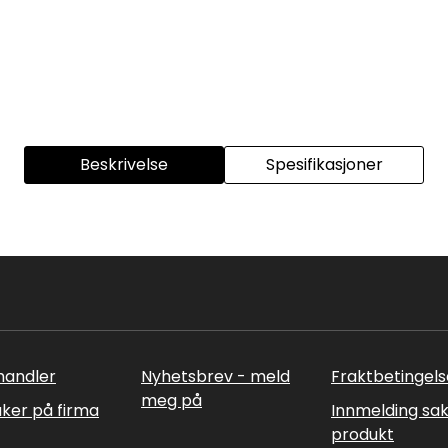
Beskrivelse
Spesifikasjoner
rhandler
Nyhetsbrev - meld
Fraktbetingels
meg på
uker på firma
Innmelding sa
produkt