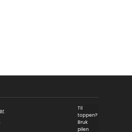
Til
er
toppen?
k
Bruk
pilen