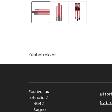
Kubbetrekker
Festival as
Bli fo
Lohnelia 2
Ny br
4642
Søgne