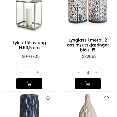
Lysglass i metall 2
Lykt stål avlang
ass m/utskjæringer
H:53,5 cm
blå H:15
20-6705
232053
-
+
-
+