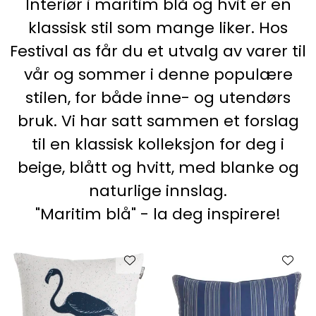
Interiør i maritim blå og hvit er en
KJØKKEN
klassisk stil som mange liker. Hos
Festival as får du et utvalg av varer til
MØBLER
vår og sommer i denne populære
GAVESETT
stilen, for både inne- og utendørs
bruk.
Vi har satt sammen et forslag
ACCESSORIES
til en klassisk kolleksjon for deg i
beige, blått og hvitt, med blanke og
JUL
naturlige innslag.
"Maritim blå" - la deg inspirere!