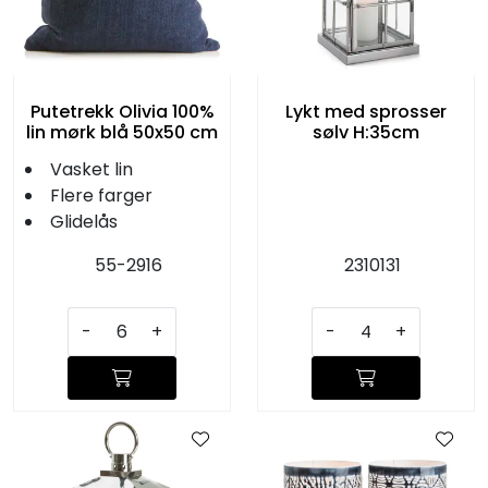
Putetrekk Olivia 100%
Lykt med sprosser
lin mørk blå 50x50 cm
sølv H:35cm
Vasket lin
Flere farger
Glidelås
55-2916
2310131
-
+
-
+