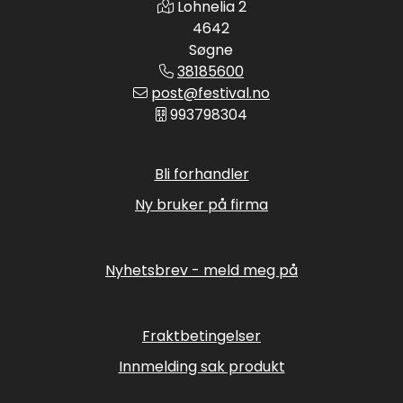
Lohnelia 2
4642
Søgne
38185600
post@festival.no
993798304
Bli forhandler
Ny bruker på firma
Nyhetsbrev - meld meg på
Fraktbetingelser
Innmelding sak produkt