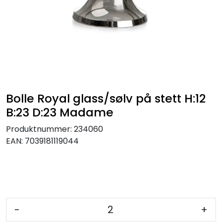
KJØKKEN
MØBLER
GAVESETT
ACCESSORIES
Bolle Royal glass/sølv på stett H:12
B:23 D:23 Madame
JUL
Produktnummer:
234060
EAN:
7039181119044
-
+