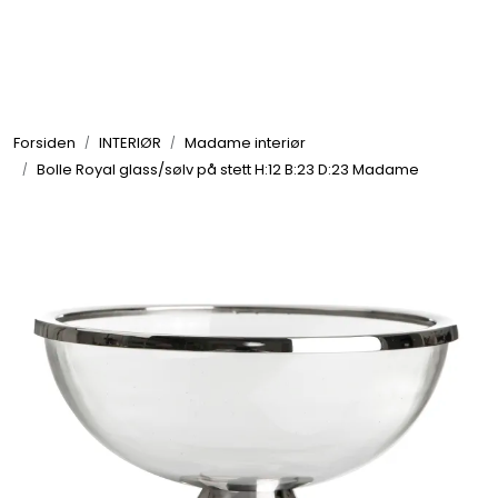
Skip to main content
GRILL
Forsiden
INTERIØR
Madame interiør
UTEMILJØ
Bolle Royal glass/sølv på stett H:12 B:23 D:23 Madame
FRITID
VERKTØY
HJEM
INTERIØR
TEKSTIL