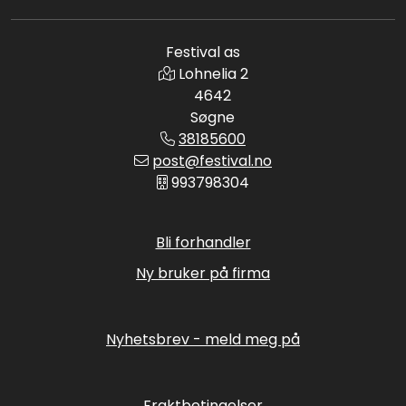
Festival as
Lohnelia 2
4642
Søgne
38185600
post@festival.no
993798304
Bli forhandler
Ny bruker på firma
Nyhetsbrev - meld meg på
Fraktbetingelser