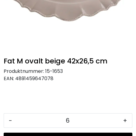
KJØKKEN
MØBLER
GAVESETT
ACCESSORIES
Fat M ovalt beige 42x26,5 cm
Produktnummer:
15-1653
JUL
EAN:
4891459647078
-
+