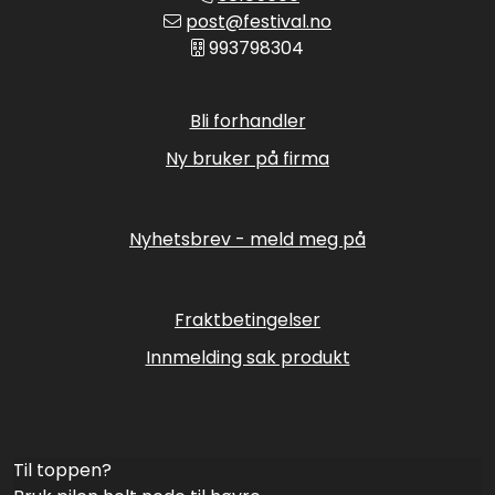
post@festival.no
993798304
Bli forhandler
Ny bruker på firma
Nyhetsbrev - meld meg på
Fraktbetingelser
Innmelding sak produkt
Til toppen?