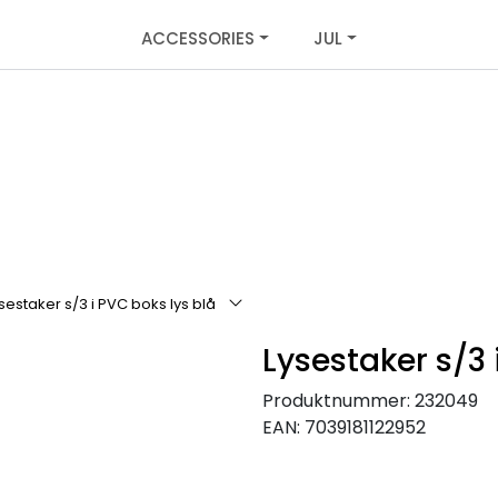
ACCESSORIES
JUL
sestaker s/3 i PVC boks lys blå
Lysestaker s/3 
Produktnummer:
232049
EAN:
7039181122952