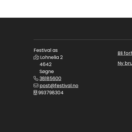
Festival as
Bli fo
Lohnelia 2
Ny br
4642
Søgne
38185600
post@festival.no
993798304