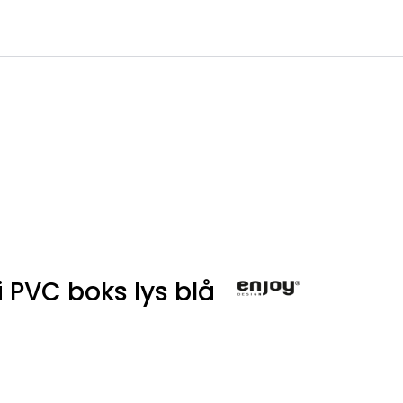
0
Infosenter
Favoritter
Logg inn
i PVC boks lys blå