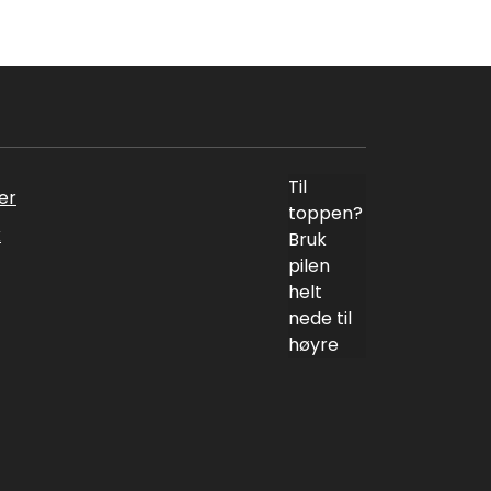
Til
er
toppen?
k
Bruk
pilen
helt
nede til
høyre