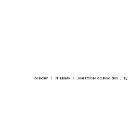
Skip to main content
|
|
Kataloger
Produktbilder
Inspirasjon
Forsiden
INTERIØR
Lysestaker og lysglass
Ly