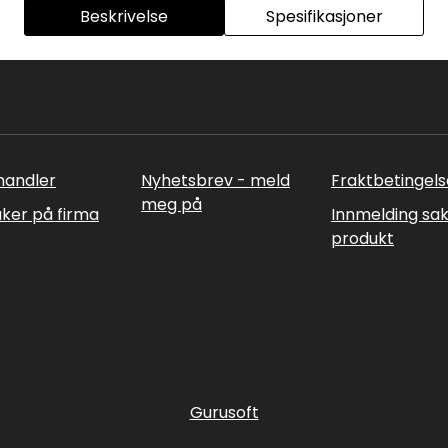
Beskrivelse
Spesifikasjoner
rhandler
Nyhetsbrev - meld
Fraktbetingels
meg på
uker på firma
Innmelding sa
produkt
Gurusoft