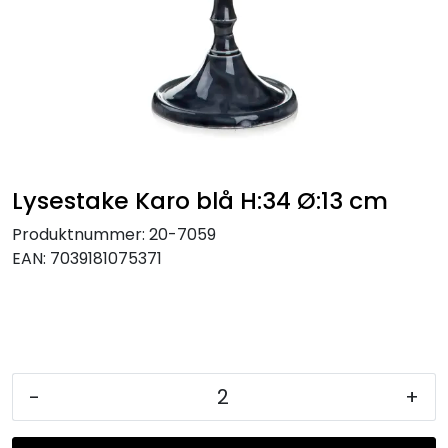
KJØKKEN
MØBLER
GAVESETT
ACCESSORIES
Lysestake Karo blå H:34 Ø:13 cm
Produktnummer:
20-7059
JUL
EAN:
7039181075371
-
+