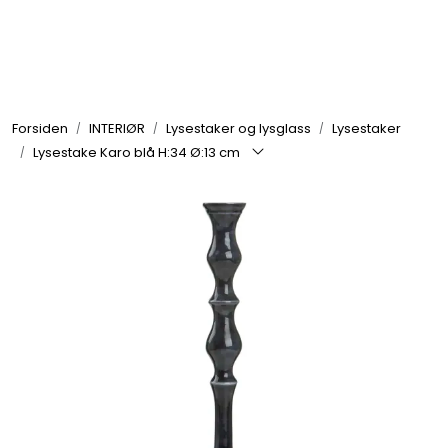
Skip to main content
GRILL
Forsiden
INTERIØR
Lysestaker og lysglass
Lysestaker
UTEMILJØ
Lysestake Karo blå H:34 Ø:13 cm
FRITID
VERKTØY
HJEM
INTERIØR
TEKSTIL